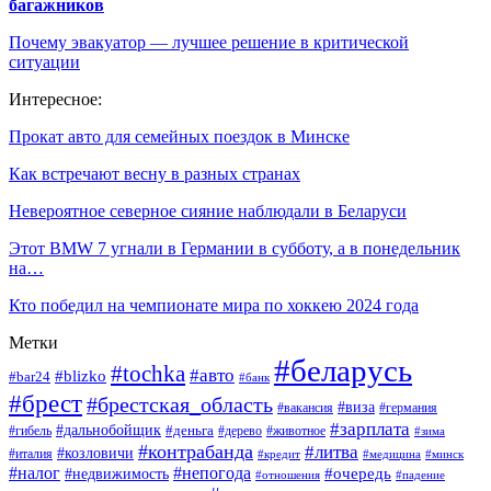
багажников
Почему эвакуатор — лучшее решение в критической
ситуации
Интересное:
Прокат авто для семейных поездок в Минске
Как встречают весну в разных странах
Невероятное северное сияние наблюдали в Беларуси
Этот BMW 7 угнали в Германии в субботу, а в понедельник
на…
Кто победил на чемпионате мира по хоккею 2024 года
Метки
#беларусь
#tochka
#авто
#blizko
#bar24
#банк
#брест
#брестская_область
#виза
#вакансия
#германия
#зарплата
#дальнобойщик
#деньга
#гибель
#дерево
#животное
#зима
#контрабанда
#литва
#козловичи
#италия
#кредит
#минск
#медицина
#налог
#непогода
#очередь
#недвижимость
#отношения
#падение