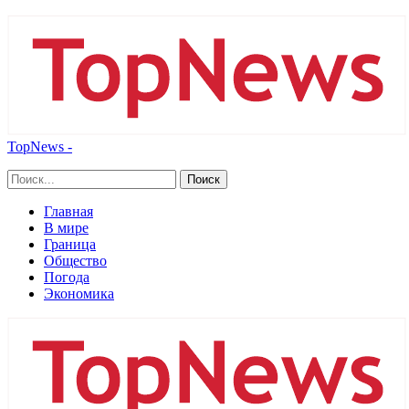
TopNews -
Главная
В мире
Граница
Общество
Погода
Экономика