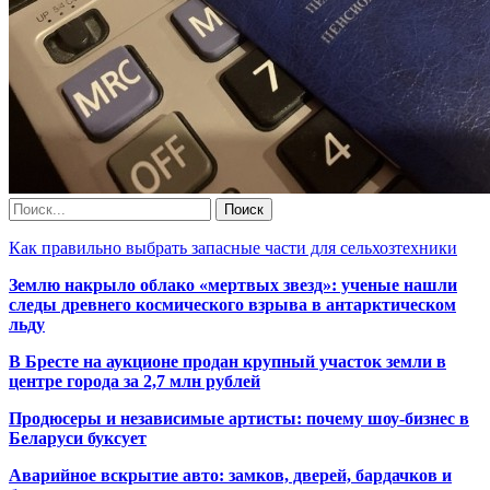
Как правильно выбрать запасные части для сельхозтехники
Землю накрыло облако «мертвых звезд»: ученые нашли
следы древнего космического взрыва в антарктическом
льду
В Бресте на аукционе продан крупный участок земли в
центре города за 2,7 млн рублей
Продюсеры и независимые артисты: почему шоу-бизнес в
Беларуси буксует
Аварийное вскрытие авто: замков, дверей, бардачков и