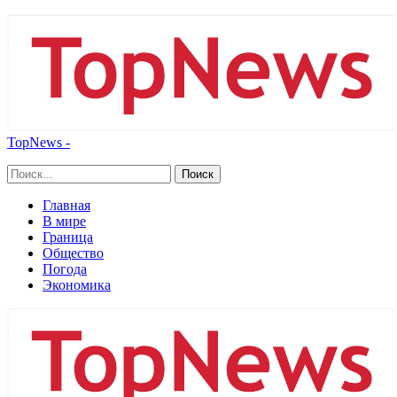
TopNews -
Главная
В мире
Граница
Общество
Погода
Экономика