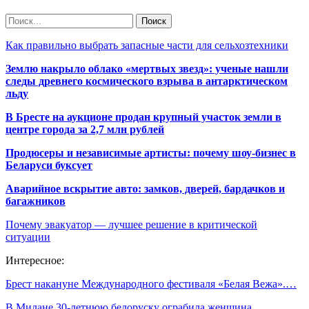
Как правильно выбрать запасные части для сельхозтехники
Землю накрыло облако «мертвых звезд»: ученые нашли
следы древнего космического взрыва в антарктическом
льду
В Бресте на аукционе продан крупный участок земли в
центре города за 2,7 млн рублей
Продюсеры и независимые артисты: почему шоу-бизнес в
Беларуси буксует
Аварийное вскрытие авто: замков, дверей, бардачков и
багажников
Почему эвакуатор — лучшее решение в критической
ситуации
Интересное:
Брест накануне Международного фестиваля «Белая Вежа».…
В Милане 30-летнюю белоруску ограбила женщина,