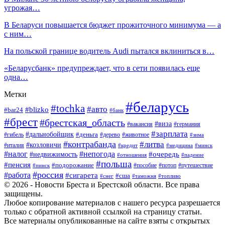
угрожая…
В Беларуси повышается бюджет прожиточного минимума — а
с ним…
На польской границе водитель Audi пытался вклиниться в…
«Беларусбанк» предупреждает, что в сети появилась еще
одна…
Метки
#беларусь
#tochka
#авто
#blizko
#bar24
#банк
#брест
#брестская_область
#виза
#вакансия
#германия
#зарплата
#дальнобойщик
#деньга
#гибель
#дерево
#животное
#зима
#контрабанда
#литва
#козловичи
#италия
#кредит
#минск
#медицина
#налог
#непогода
#очередь
#недвижимость
#отношения
#падение
#польша
#пенсия
#подорожание
#пособие
#потоп
#путешествие
#пинск
#россия
#работа
#сигарета
#сша
#таможня
#топливо
#снег
© 2026 - Новости Бреста и Брестской области. Все права
защищены.
Любое копирование материалов с нашего ресурса разрешается
только с обратной активной ссылкой на страницу статьи.
Все материалы опубликованные на сайте взяты с открытых