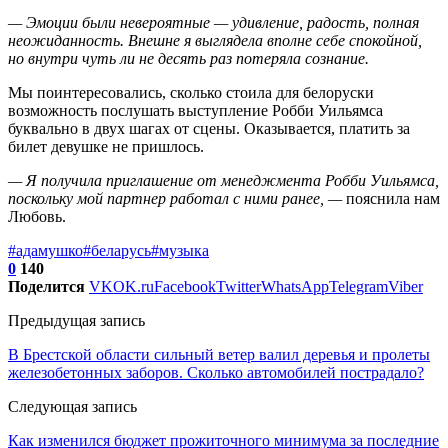
— Эмоции были невероятные — удивление, радость, полная
неожиданность. Внешне я выглядела вполне себе спокойной,
но внутри чуть ли не десять раз потеряла сознание.
Мы поинтересовались, сколько стоила для белоруски
возможность послушать выступление Робби Уильямса
буквально в двух шагах от сцены. Оказывается, платить за
билет девушке не пришлось.
— Я получила приглашение от менеджмента Робби Уильямса,
поскольку мой партнер работал с ними ранее, —
пояснила нам
Любовь.
#адамушко
#беларусь
#музыка
0
140
Поделится
VK
OK.ru
Facebook
Twitter
WhatsApp
Telegram
Viber
Предыдущая запись
В Брестской области сильный ветер валил деревья и пролеты
железобетонных заборов. Сколько автомобилей пострадало?
Следующая запись
Как изменился бюджет прожиточного минимума за последние