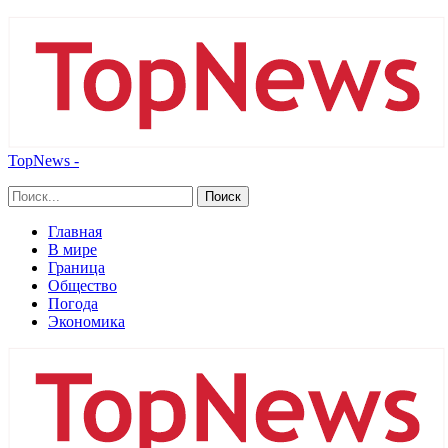
TopNews -
Главная
В мире
Граница
Общество
Погода
Экономика