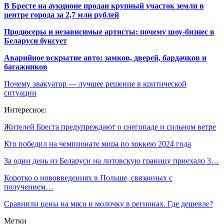
В Бресте на аукционе продан крупный участок земли в
центре города за 2,7 млн рублей
Продюсеры и независимые артисты: почему шоу-бизнес в
Беларуси буксует
Аварийное вскрытие авто: замков, дверей, бардачков и
багажников
Почему эвакуатор — лучшее решение в критической
ситуации
Интересное:
Жителей Бреста предупреждают о снегопаде и сильном ветре
Кто победил на чемпионате мира по хоккею 2024 года
За один день из Беларуси на литовскую границу приехало 3…
Коротко о нововведениях в Польше, связанных с
получением…
Сравнили цены на мясо и молочку в регионах. Где дешевле?
Метки