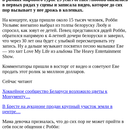
в первых рядах у сцены и записала видео, которое до сих
пор вызывает у нее дрожь в коленках.
На концерте, куда пришли около 15 тысяч человек, Робби
Уильямс внезапно выбрал из толпы белоруску Любу и
cпросил, как зовут ее детей. Певец представился дядей Робби,
обратился напрямую к 4-летней дочери белоруски и заверил,
что через 30 лет она будет с улыбкой пересматривать эту
запись. Ну а дальше музыкант посвятил песню малышке Еве
— это хит Love My Life из альбома The Heavy Entertainment
Show.
Комментаторы пришли в восторг от видео и советуют Еве
продать этот ролик за миллион долларов.
Сейчас читают
Хоккейное сообщество Беларуси возложило цветы к
Монументу…
В Бресте на аукционе продан крупный участок земли в
центре…
Мама девочка призналась, что до сих пор не может прийти в
себя после общения с Робби: