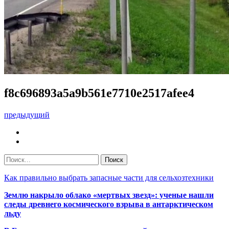
f8c696893a5a9b561e7710e2517afee4
предыдущий
Как правильно выбрать запасные части для сельхозтехники
Землю накрыло облако «мертвых звезд»: ученые нашли
следы древнего космического взрыва в антарктическом
льду