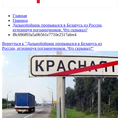
Главная
Граница
Дальнобойщик прорывался в Беларусь из России,
игнорируя пограничников. Что скрывал?
f8c696893a5a9b561e7710e2517afee4
Вернуться к "Дальнобойщик прорывался в Беларусь из
России, игнорируя пограничников. Что скрывал?"