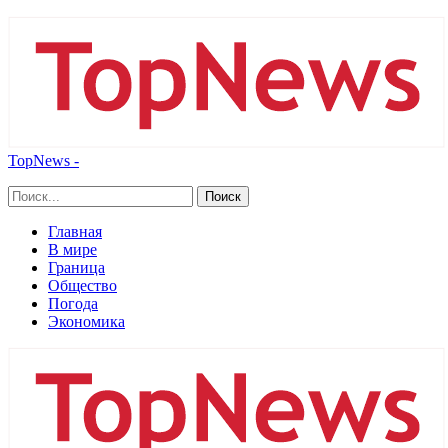
TopNews -
Главная
В мире
Граница
Общество
Погода
Экономика