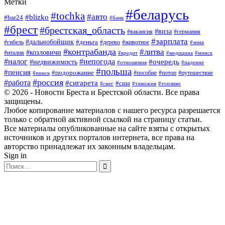
Метки
#беларусь
#tochka
#авто
#blizko
#bar24
#банк
#брест
#брестская_область
#виза
#вакансия
#германия
#зарплата
#дальнобойщик
#деньга
#гибель
#дерево
#животное
#зима
#контрабанда
#литва
#козловичи
#италия
#кредит
#минск
#медицина
#налог
#непогода
#очередь
#недвижимость
#отношения
#падение
#польша
#пенсия
#подорожание
#пособие
#потоп
#путешествие
#пинск
#россия
#работа
#сигарета
#сша
#таможня
#топливо
#снег
© 2026 - Новости Бреста и Брестской области. Все права
защищены.
Любое копирование материалов с нашего ресурса разрешается
только с обратной активной ссылкой на страницу статьи.
Все материалы опубликованные на сайте взяты с открытых
источников и других порталов интернета, все права на
авторство принадлежат их законным владельцам.
Sign in