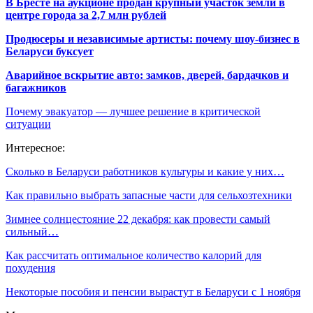
В Бресте на аукционе продан крупный участок земли в
центре города за 2,7 млн рублей
Продюсеры и независимые артисты: почему шоу-бизнес в
Беларуси буксует
Аварийное вскрытие авто: замков, дверей, бардачков и
багажников
Почему эвакуатор — лучшее решение в критической
ситуации
Интересное:
Сколько в Беларуси работников культуры и какие у них…
Как правильно выбрать запасные части для сельхозтехники
Зимнее солнцестояние 22 декабря: как провести самый
сильный…
Как рассчитать оптимальное количество калорий для
похудения
Некоторые пособия и пенсии вырастут в Беларуси с 1 ноября