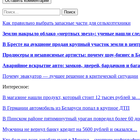
Как правильно выбрать запасные части для сельхозтехники
Землю накрыло облако «мертвых звезд»: ученые нашли сле
В Бресте на аукционе продан крупный участок земли в центр
Продюсеры и независимые артисты: почему шоу-бизнес в Бе
Аварийное вскрытие авто: замков, дверей, бардачков и ба
Почему эвакуатор — лучшее решение в критической ситуации
Интересное:
В магазине нашли продукт, который стоит 12 тысяч рублей за
В Германии автомобиль из Беларуси попал в крупное ДТП
В Пинском районе пятиминутный ураган повредил более 60 
Мужчина не вернул банку кредит на 5600 рублей и оказался…
Кто больше всех зарабатывает в Минске – смотрим инфографи