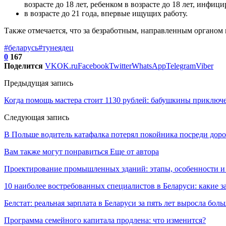
возрасте до 18 лет, ребенком в возрасте до 18 лет, инф
в возрасте до 21 года, впервые ищущих работу.
Также отмечается, что за безработным, направленным органом п
#беларусь
#тунеядец
0
167
Поделится
VK
OK.ru
Facebook
Twitter
WhatsApp
Telegram
Viber
Предыдущая запись
Когда помощь мастера стоит 1130 рублей: бабушкины приключ
Следующая запись
В Польше водитель катафалка потерял покойника посреди дор
Вам также могут понравиться
Еще от автора
Проектирование промышленных зданий: этапы, особенности 
10 наиболее востребованных специалистов в Беларуси: какие 
Белстат: реальная зарплата в Беларуси за пять лет выросла бол
Программа семейного капитала продлена: что изменится?