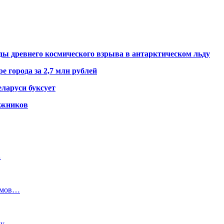
ды древнего космического взрыва в антарктическом льду
е города за 2,7 млн рублей
ларуси буксует
гажников
…
домов…
ку