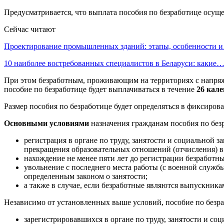
Предусматривается, что выплата пособия по безработице осущ
Сейчас читают
Проектирование промышленных зданий: этапы, особенности 
10 наиболее востребованных специалистов в Беларуси: какие
При этом безработным, проживающим на территориях с напряже
пособие по безработице будет выплачиваться в течение
26 кал
Размер пособия по безработице будет определяться в фиксиро
Основными условиями
назначения гражданам пособия по без
регистрация в органе по труду, занятости и социальной 
прекращения образовательных отношений (отчисления) в 
нахождение не менее пяти лет до регистрации безработн
увольнение с последнего места работы (с военной служб
определенным законом о занятости;
а также в случае, если безработные являются выпускник
Независимо от установленных выше условий, пособие по безра
зарегистрировавшихся в органе по труду, занятости и соц