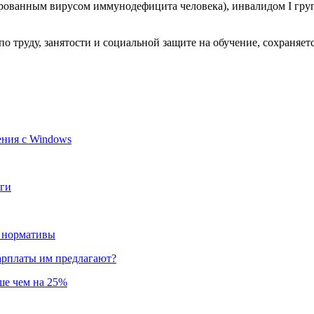
ицированным вирусом иммунодефицита человека), инвалидом I гру
о труду, занятости и социальной защите на обучение, сохраняетс
ения с Windows
оги
и нормативы
зарплаты им предлагают?
ьше чем на 25%