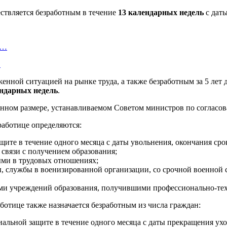
ествляется безработным в течение
13 календарных недель
с даты
и…
…
нной ситуацией на рынке труда, а также безработным за 5 лет
ендарных недель
.
ванном размере, устанавливаемом Советом министров по согласо
работице определяются:
защите в течение одного месяца с даты увольнения, окончания ср
связи с получением образования;
ыми в трудовых отношениях;
ы, службы в военизированной организации, со срочной военной
ами учреждений образования, получившими профессионально-тех
ботице также назначается безработным из числа граждан:
иальной защите в течение одного месяца с даты прекращения уход