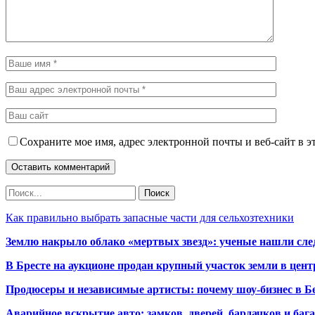
Сохраните мое имя, адрес электронной почты и веб-сайт в э
Как правильно выбрать запасные части для сельхозтехники
Землю накрыло облако «мертвых звезд»: ученые нашли сле
В Бресте на аукционе продан крупный участок земли в центр
Продюсеры и независимые артисты: почему шоу-бизнес в Бе
Аварийное вскрытие авто: замков, дверей, бардачков и ба