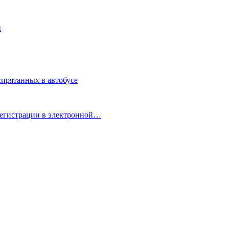
н
спрятанных в автобусе
регистрации в электронной…