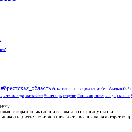
…
ин?
#брестская_область
#дальнобой
#виза
#вакансия
#германия
#гибель
#непогода
#очередь
#пенсия
ь
#подорожание
#отношения
#падение
#пинск
щены.
олько с обратной активной ссылкой на страницу статьи.
чников и других порталов интернета, все права на авторство п