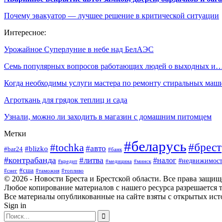
Почему эвакуатор — лучшее решение в критической ситуации
Интересное:
Урожайное Суперлуние в небе над БелАЭС
Семь популярных вопросов работающих людей о выходных и
Когда необходимы услуги мастера по ремонту стиральных маш
Агроткань для грядок теплиц и сада
Узнали, можно ли заходить в магазин с домашним питомцем
Метки
#беларусь
#брест
#tochka
#авто
#blizko
#bar24
#банк
#контрабанда
#литва
#налог
#недвижимост
#кредит
#минск
#медицина
#сша
#таможня
#топливо
#снег
© 2026 - Новости Бреста и Брестской области. Все права защи
Любое копирование материалов с нашего ресурса разрешается т
Все материалы опубликованные на сайте взяты с открытых исто
Sign in