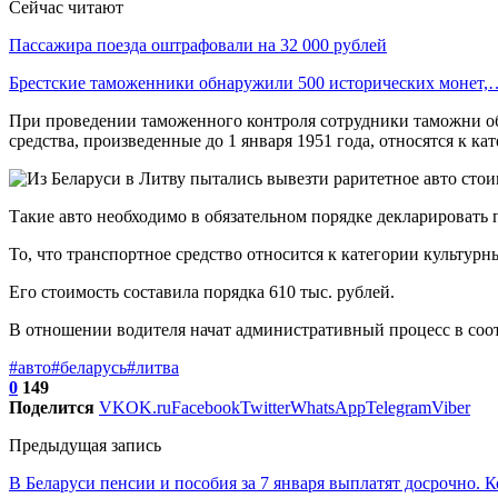
Сейчас читают
Пассажира поезда оштрафовали на 32 000 рублей
Брестские таможенники обнаружили 500 исторических монет,
При проведении таможенного контроля сотрудники таможни обр
средства, произведенные до 1 января 1951 года, относятся к к
Такие авто необходимо в обязательном порядке декларировать
То, что транспортное средство относится к категории культур
Его стоимость составила порядка 610 тыс. рублей.
В отношении водителя начат административный процесс в соотв
#авто
#беларусь
#литва
0
149
Поделится
VK
OK.ru
Facebook
Twitter
WhatsApp
Telegram
Viber
Предыдущая запись
В Беларуси пенсии и пособия за 7 января выплатят досрочно. К