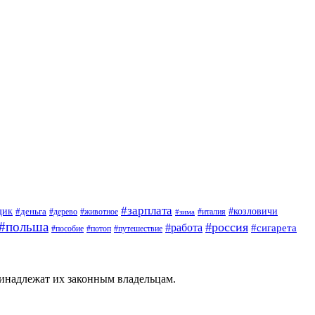
#зарплата
щик
#деньга
#козловичи
#дерево
#животное
#италия
#зима
#польша
#россия
#работа
#сигарета
#пособие
#потоп
#путешествие
ринадлежат их законным владельцам.