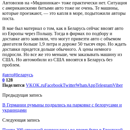
Автовозов на «Мядининкае» тоже практически нет. Ситуация
с американскими битыми авто тоже не очень. Те машины,
которые проезжают, — это капля в море, подытожили авторы
поста.
В мае был материал о том, как в Беларусь сейчас ввозят авто
из Европы через Польшу. Тогда в фирмах по подбору и
доставке авто заявляли, что могут привезти авто с объемом
двигателя больше 1,9 литра и дороже 50 тысяч евро. Но ждать
доставки придется дольше обычного. А цены немного
подросли. Но все же это меньше, чем заказывать машину из
США. Но автомобили из США ввозятся в Беларусь без
проблем.
#авто
#беларусь
0
128
Поделится
VK
OK.ru
Facebook
Twitter
WhatsApp
Telegram
Viber
Предыдущая запись
В Германии румыны подрались на парковке с белорусами и
украинцами
Следующая запись
Почти 300 строений повреждены во время бури в Брестской