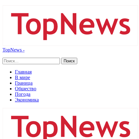
TopNews -
Главная
В мире
Граница
Общество
Погода
Экономика