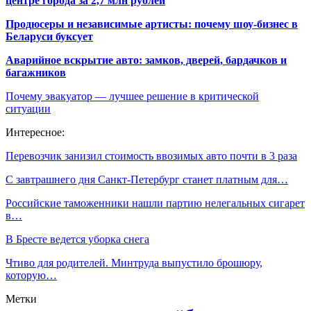
центре города за 2,7 млн рублей
Продюсеры и независимые артисты: почему шоу-бизнес в
Беларуси буксует
Аварийное вскрытие авто: замков, дверей, бардачков и
багажников
Почему эвакуатор — лучшее решение в критической
ситуации
Интересное:
Перевозчик занизил стоимость ввозимых авто почти в 3 раза
С завтрашнего дня Санкт-Петербург станет платным для…
Российские таможенники нашли партию нелегальных сигарет
в…
В Бресте ведется уборка снега
Чтиво для родителей. Минтруда выпустило брошюру,
которую…
Метки