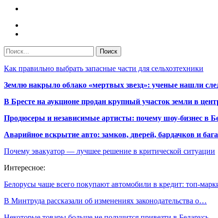
Как правильно выбрать запасные части для сельхозтехники
Землю накрыло облако «мертвых звезд»: ученые нашли сле
В Бресте на аукционе продан крупный участок земли в центр
Продюсеры и независимые артисты: почему шоу-бизнес в Бе
Аварийное вскрытие авто: замков, дверей, бардачков и ба
Почему эвакуатор — лучшее решение в критической ситуации
Интересное:
Белорусы чаще всего покупают автомобили в кредит: топ‑мар
В Минтруда рассказали об изменениях законодательства о…
Некоторые товары больше не получится привезти в Беларусь