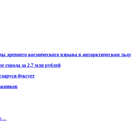
ды древнего космического взрыва в антарктическом льду
е города за 2,7 млн рублей
ларуси буксует
гажников
ки…