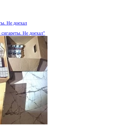
ты. Не доехал
 сигареты. Не доехал"