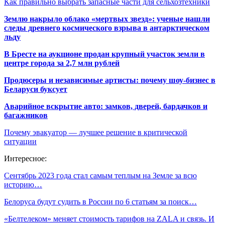
Как правильно выбрать запасные части для сельхозтехники
Землю накрыло облако «мертвых звезд»: ученые нашли
следы древнего космического взрыва в антарктическом
льду
В Бресте на аукционе продан крупный участок земли в
центре города за 2,7 млн рублей
Продюсеры и независимые артисты: почему шоу-бизнес в
Беларуси буксует
Аварийное вскрытие авто: замков, дверей, бардачков и
багажников
Почему эвакуатор — лучшее решение в критической
ситуации
Интересное:
Сентябрь 2023 года стал самым теплым на Земле за всю
историю…
Белоруса будут судить в России по 6 статьям за поиск…
«Белтелеком» меняет стоимость тарифов на ZALA и связь. И