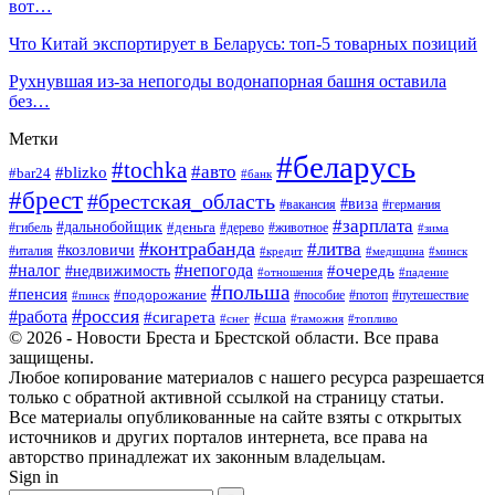
вот…
Что Китай экспортирует в Беларусь: топ-5 товарных позиций
Рухнувшая из-за непогоды водонапорная башня оставила
без…
Метки
#беларусь
#tochka
#авто
#blizko
#bar24
#банк
#брест
#брестская_область
#виза
#вакансия
#германия
#зарплата
#дальнобойщик
#деньга
#гибель
#дерево
#животное
#зима
#контрабанда
#литва
#козловичи
#италия
#кредит
#минск
#медицина
#налог
#непогода
#очередь
#недвижимость
#отношения
#падение
#польша
#пенсия
#подорожание
#пособие
#потоп
#путешествие
#пинск
#россия
#работа
#сигарета
#сша
#таможня
#топливо
#снег
© 2026 - Новости Бреста и Брестской области. Все права
защищены.
Любое копирование материалов с нашего ресурса разрешается
только с обратной активной ссылкой на страницу статьи.
Все материалы опубликованные на сайте взяты с открытых
источников и других порталов интернета, все права на
авторство принадлежат их законным владельцам.
Sign in