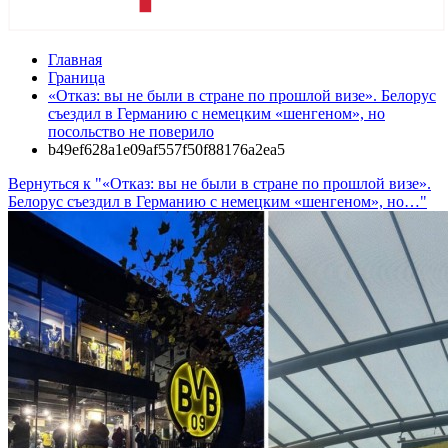
Главная
Граница
«Отказ: вы не были в стране по прошлой визе». Белорус
съездил в Германию с немецким «шенгеном», но
посольство не поверило
b49ef628a1e09af557f50f88176a2ea5
Вернуться к "«Отказ: вы не были в стране по прошлой визе».
Белорус съездил в Германию с немецким «шенгеном», но…"