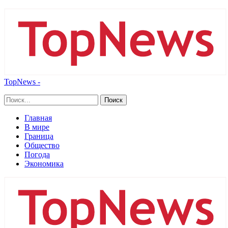
TopNews -
Главная
В мире
Граница
Общество
Погода
Экономика