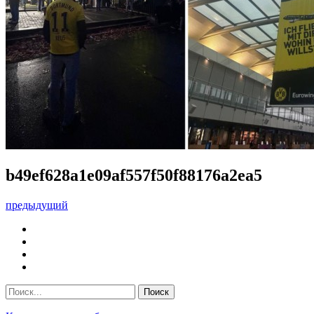
b49ef628a1e09af557f50f88176a2ea5
предыдущий