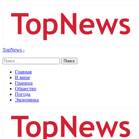
TopNews -
Главная
В мире
Граница
Общество
Погода
Экономика