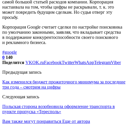
самой большой статьей расходов компании. Корпорация
настаивала на том, чтобы цифры не раскрывали, т. к. это
может повредить будущим сделкам. Но судья отверг эту
просьбу.
Корпорация Google считает сделки по настройке поисковика
по умолчанию законными, заявляя, что вкладывает средства
в поддержание конкурентоспособности своего поискового
и рекламного бизнеса.
#google
0
140
Поделится
VK
OK.ru
Facebook
Twitter
WhatsApp
Telegram
Viber
Предыдущая запись
Как изменился бюджет прожиточного минимума за последние
три года – смотрим на цифры
Следующая запись
Польская сторона возобновила оформление транспорта в
пункте пропуска «Тересполь»
Вам также могут понравиться
Еще от автора