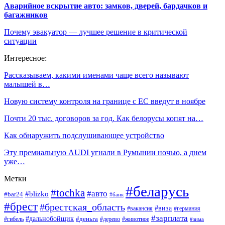
Аварийное вскрытие авто: замков, дверей, бардачков и
багажников
Почему эвакуатор — лучшее решение в критической
ситуации
Интересное:
Рассказываем, какими именами чаще всего называют
малышей в…
Новую систему контроля на границе с ЕС введут в ноябре
Почти 20 тыс. договоров за год. Как белорусы копят на…
Как обнаружить подслушивающее устройство
Эту премиальную AUDI угнали в Румынии ночью, а днем
уже…
Метки
#беларусь
#tochka
#авто
#blizko
#bar24
#банк
#брест
#брестская_область
#виза
#вакансия
#германия
#зарплата
#дальнобойщик
#деньга
#гибель
#дерево
#животное
#зима