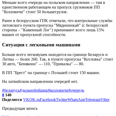
Меньше всего очереди на польском направлении — там в
единственном работающем на пропуск грузовиков ПП
"Козловичи" стоит 50 большегрузов.
Ранее в белорусском ГПК отмечали, что контрольные службы
литовского пункта пропуска "Мядининкай" (с белорусской
стороны – "Каменный Лог") принимают всего лишь 15%
машин от пропускной способности.
Ситуация с легковыми машинами
Больше всего легковушек находится на границе Беларуси и
Литвы — более 260. Так, в пункте пропуска "Котловка" стоит
30 авто, "Бенякони" — 110, "Привалка" — 80.
В ПП "Брест" на границе с Польшей стоит 150 машин.
На латвийском направлении очередей нет.
#беларусь
#дальнобойщик
#козловичи
#очередь
0
140
Поделится
VK
OK.ru
Facebook
Twitter
WhatsApp
Telegram
Viber
Предыдущая запись