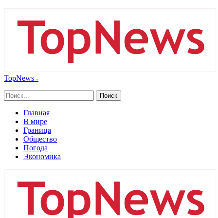
TopNews -
Главная
В мире
Граница
Общество
Погода
Экономика