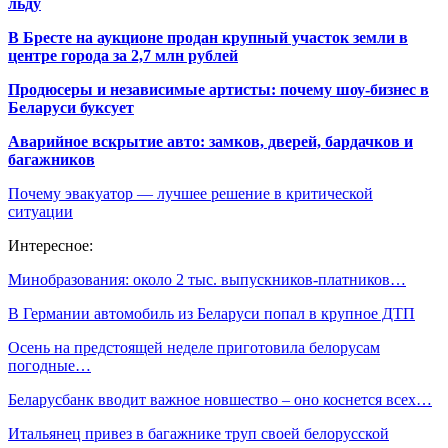
льду
В Бресте на аукционе продан крупный участок земли в
центре города за 2,7 млн рублей
Продюсеры и независимые артисты: почему шоу-бизнес в
Беларуси буксует
Аварийное вскрытие авто: замков, дверей, бардачков и
багажников
Почему эвакуатор — лучшее решение в критической
ситуации
Интересное:
Минобразования: около 2 тыс. выпускников-платников…
В Германии автомобиль из Беларуси попал в крупное ДТП
Осень на предстоящей неделе приготовила белорусам
погодные…
Беларусбанк вводит важное новшество – оно коснется всех…
Итальянец привез в багажнике труп своей белорусской