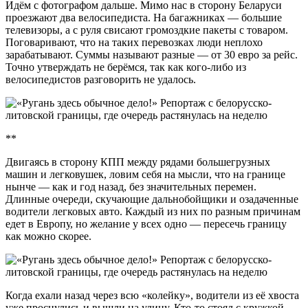
Идём с фотографом дальше. Мимо нас в сторону Беларуси
проезжают два велосипедиста. На багажниках — большие
телевизоры, а с руля свисают громоздкие пакеты с товаром.
Поговаривают, что на таких перевозках люди неплохо
зарабатывают. Суммы называют разные — от 30 евро за рейс.
Точно утверждать не берёмся, так как кого-либо из
велосипедистов разговорить не удалось.
**
Двигаясь в сторону КПП между рядами большегрузных
машин и легковушек, ловим себя на мысли, что на границе
нынче — как и год назад, без значительных перемен.
Длинные очереди, скучающие дальнобойщики и озадаченные
водители легковых авто. Каждый из них по разным причинам
едет в Европу, но желание у всех одно — пересечь границу
как можно скорее.
Когда ехали назад через всю «колейку», водители из её хвоста
уже проснулись и вышли на улицу. Кто-то стоял с кружкой