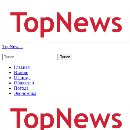
TopNews -
Главная
В мире
Граница
Общество
Погода
Экономика