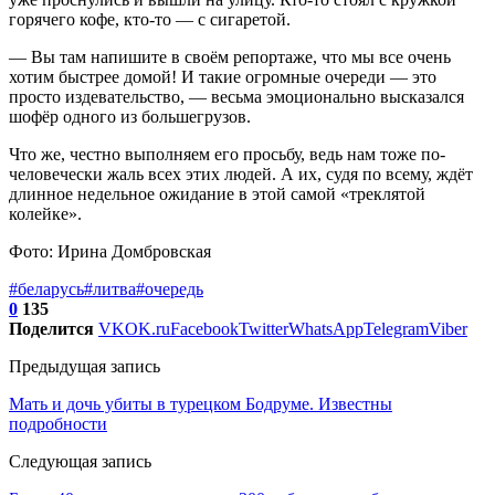
горячего кофе, кто-то — с сигаретой.
— Вы там напишите в своём репортаже, что мы все очень
хотим быстрее домой! И такие огромные очереди — это
просто издевательство, — весьма эмоционально высказался
шофёр одного из большегрузов.
Что же, честно выполняем его просьбу, ведь нам тоже по-
человечески жаль всех этих людей. А их, судя по всему, ждёт
длинное недельное ожидание в этой самой «треклятой
колейке».
Фото: Ирина Домбровская
#беларусь
#литва
#очередь
0
135
Поделится
VK
OK.ru
Facebook
Twitter
WhatsApp
Telegram
Viber
Предыдущая запись
Мать и дочь убиты в турецком Бодруме. Известны
подробности
Следующая запись