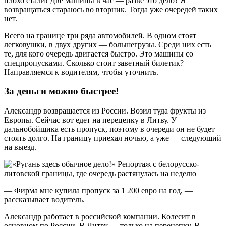
плохо стали! Две машины в час — разве это дело? Я
возвращаться стараюсь во вторник. Тогда уже очередей таких
нет.
Всего на границе три ряда автомобилей. В одном стоят
легковушки, в двух других — большегрузы. Среди них есть
те, для кого очередь двигается быстро. Это машины со
спецпропусками. Сколько стоит заветный билетик?
Направляемся к водителям, чтобы уточнить.
За деньги можно быстрее!
Александр возвращается из России. Возил туда фрукты из
Европы. Сейчас вот едет на перецепку в Литву. У
дальнобойщика есть пропуск, поэтому в очереди он не будет
стоять долго. На границу приехал ночью, а уже — следующий
на выезд.
— Фирма мне купила пропуск за 1 200 евро на год, —
рассказывает водитель.
Александр работает в российской компании. Колесит в
основном по России. В Литву — только на перецепку. В