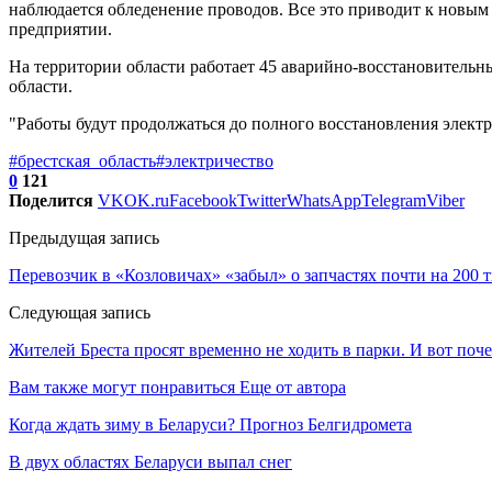
наблюдается обледенение проводов. Все это приводит к новым
предприятии.
На территории области работает 45 аварийно-восстановительн
области.
"Работы будут продолжаться до полного восстановления электр
#брестская_область
#электричество
0
121
Поделится
VK
OK.ru
Facebook
Twitter
WhatsApp
Telegram
Viber
Предыдущая запись
Перевозчик в «Козловичах» «забыл» о запчастях почти на 200 
Следующая запись
Жителей Бреста просят временно не ходить в парки. И вот поч
Вам также могут понравиться
Еще от автора
Когда ждать зиму в Беларуси? Прогноз Белгидромета
В двух областях Беларуси выпал снег