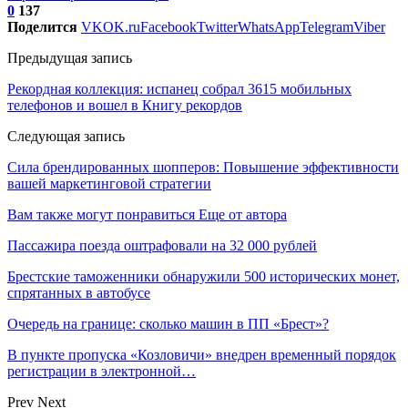
0
137
Поделится
VK
OK.ru
Facebook
Twitter
WhatsApp
Telegram
Viber
Предыдущая запись
Рекордная коллекция: испанец собрал 3615 мобильных
телефонов и вошел в Книгу рекордов
Следующая запись
Сила брендированных шопперов: Повышение эффективности
вашей маркетинговой стратегии
Вам также могут понравиться
Еще от автора
Пассажира поезда оштрафовали на 32 000 рублей
Брестские таможенники обнаружили 500 исторических монет,
спрятанных в автобусе
Очередь на границе: сколько машин в ПП «Брест»?
В пункте пропуска «Козловичи» внедрен временный порядок
регистрации в электронной…
Prev
Next