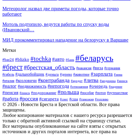
Метеоролог назвал две приметы погоды, которые точно
работают
Мотоль подтопило, ведутся работы по спуску воды
(Ивановский…
МИД прокомментировал нападение на белоруску в Варшаве
Метки
#беларусь
#tochka
#авто
#blizko
#bar24
#банк
#брест
#брестская_область
#виза
#вакансия
#германия
#зарплата
#дальнобойщик
#деньга
#гибель
#дерево
#животное
#зима
#контрабанда
#литва
#козловичи
#италия
#кредит
#минск
#медицина
#налог
#непогода
#очередь
#недвижимость
#отношения
#падение
#польша
#пенсия
#подорожание
#пособие
#потоп
#путешествие
#пинск
#россия
#работа
#сигарета
#сша
#таможня
#топливо
#снег
© 2026 - Новости Бреста и Брестской области. Все права
защищены.
Любое копирование материалов с нашего ресурса разрешается
только с обратной активной ссылкой на страницу статьи.
Все материалы опубликованные на сайте взяты с открытых
источников и других порталов интернета, все права на