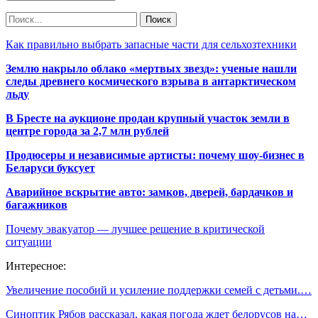
Как правильно выбрать запасные части для сельхозтехники
Землю накрыло облако «мертвых звезд»: ученые нашли
следы древнего космического взрыва в антарктическом
льду
В Бресте на аукционе продан крупный участок земли в
центре города за 2,7 млн рублей
Продюсеры и независимые артисты: почему шоу-бизнес в
Беларуси буксует
Аварийное вскрытие авто: замков, дверей, бардачков и
багажников
Почему эвакуатор — лучшее решение в критической
ситуации
Интересное:
Увеличение пособий и усиление поддержки семей с детьми.…
Синоптик Рябов рассказал, какая погода ждет белорусов на…