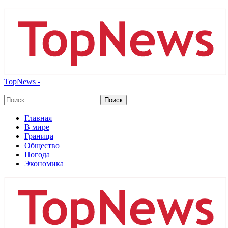
TopNews -
Главная
В мире
Граница
Общество
Погода
Экономика