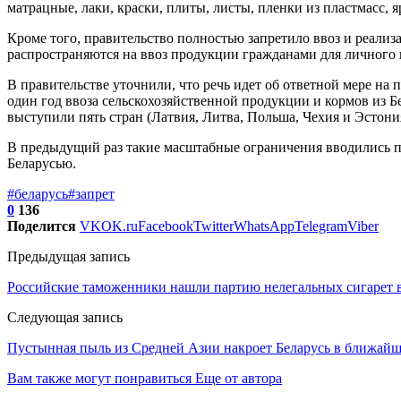
матрацные, лаки, краски, плиты, листы, пленки из пластмасс, я
Кроме того, правительство полностью запретило ввоз и реали
распространяются на ввоз продукции гражданами для личного 
В правительстве уточнили, что речь идет об ответной мере на
один год ввоза сельскохозяйственной продукции и кормов из 
выступили пять стран (Латвия, Литва, Польша, Чехия и Эсто
В предыдущий раз такие масштабные ограничения вводились пр
Беларусью.
#беларусь
#запрет
0
136
Поделится
VK
OK.ru
Facebook
Twitter
WhatsApp
Telegram
Viber
Предыдущая запись
Российские таможенники нашли партию нелегальных сигарет 
Следующая запись
Пустынная пыль из Средней Азии накроет Беларусь в ближай
Вам также могут понравиться
Еще от автора