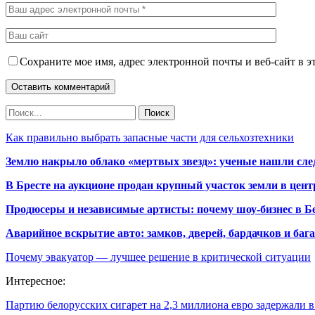
Сохраните мое имя, адрес электронной почты и веб-сайт в э
Как правильно выбрать запасные части для сельхозтехники
Землю накрыло облако «мертвых звезд»: ученые нашли сле
В Бресте на аукционе продан крупный участок земли в центр
Продюсеры и независимые артисты: почему шоу-бизнес в Бе
Аварийное вскрытие авто: замков, дверей, бардачков и ба
Почему эвакуатор — лучшее решение в критической ситуации
Интересное:
Партию белорусских сигарет на 2,3 миллиона евро задержали 