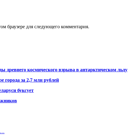
том браузере для следующего комментария.
ды древнего космического взрыва в антарктическом льду
е города за 2,7 млн рублей
ларуси буксует
гажников
в…