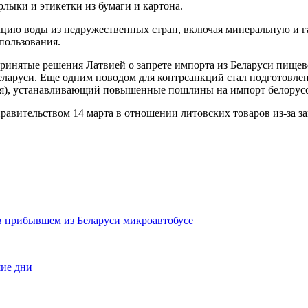
рлыки и этикетки из бумаги и картона.
зацию воды из недружественных стран, включая минеральную и 
пользования.
 принятые решения Латвией о запрете импорта из Беларуси пище
Беларуси. Еще одним поводом для контрсанкций стал подготовл
ния), устанавливающий повышенные пошлины на импорт белорус
авительством 14 марта в отношении литовских товаров из-за за
в прибывшем из Беларуси микроавтобусе
шие дни