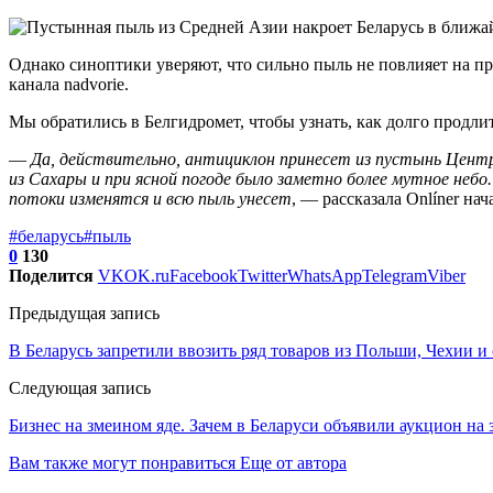
Однако синоптики уверяют, что сильно пыль не повлияет на 
канала nadvorie.
Мы обратились в Белгидромет, чтобы узнать, как долго продлит
—
Да, действительно, антициклон принесет из пустынь Центра
из Сахары и при ясной погоде было заметно более мутное небо.
потоки изменятся и всю пыль унесет
, — рассказала Onlíner н
#беларусь
#пыль
0
130
Поделится
VK
OK.ru
Facebook
Twitter
WhatsApp
Telegram
Viber
Предыдущая запись
В Беларусь запретили ввозить ряд товаров из Польши, Чехии и
Следующая запись
Бизнес на змеином яде. Зачем в Беларуси объявили аукцион на 
Вам также могут понравиться
Еще от автора