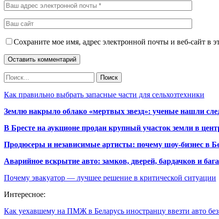
Сохраните мое имя, адрес электронной почты и веб-сайт в э
Как правильно выбрать запасные части для сельхозтехники
Землю накрыло облако «мертвых звезд»: ученые нашли сле
В Бресте на аукционе продан крупный участок земли в центр
Продюсеры и независимые артисты: почему шоу-бизнес в Бе
Аварийное вскрытие авто: замков, дверей, бардачков и ба
Почему эвакуатор — лучшее решение в критической ситуации
Интересное:
Как уехавшему на ПМЖ в Беларусь иностранцу ввезти авто бе