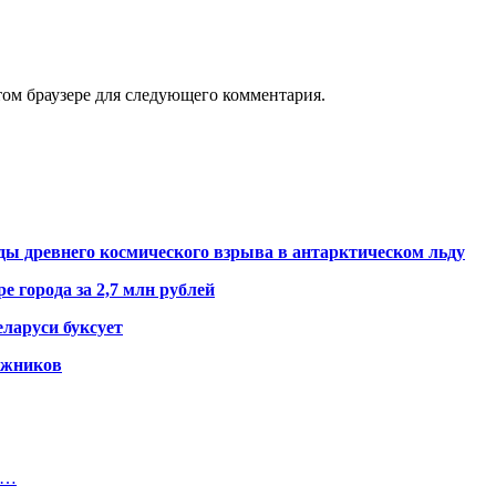
том браузере для следующего комментария.
ды древнего космического взрыва в антарктическом льду
е города за 2,7 млн рублей
ларуси буксует
гажников
з…