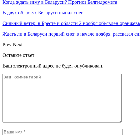
Когда ждать зиму в Беларуси? Прогноз Белгидромета
В двух областях Беларуси выпал снег
Сильный ветер: в Бресте и области 2 ноября объявлен оранжев
Ждать ли в Беларуси первый снег в начале ноября, рассказал с
Prev
Next
Оставьте ответ
Ваш электронный адрес не будет опубликован.