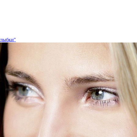
улыбки"