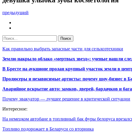
предыдущий
Как правильно выбрать запасные части для сельхозтехники
Землю накрыло облако «мертвых звезд»: ученые нашли сле
В Бресте на аукционе продан крупный участок земли в центр
Продюсеры и независимые артисты: почему шоу-бизнес в Бе
Аварийное вскрытие авто: замков, дверей, бардачков и ба
Почему эвакуатор — лучшее решение в критической ситуации
Интересное:
На немецком автобане в топливный бак фуры белоруса врезал
Топливо подорожает в Беларуси со вторника