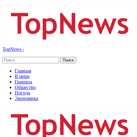
TopNews -
Главная
В мире
Граница
Общество
Погода
Экономика