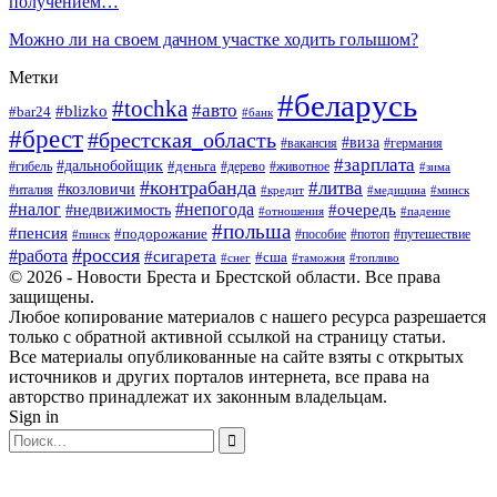
получением…
Можно ли на своем дачном участке ходить голышом?
Метки
#беларусь
#tochka
#авто
#blizko
#bar24
#банк
#брест
#брестская_область
#виза
#вакансия
#германия
#зарплата
#дальнобойщик
#деньга
#гибель
#дерево
#животное
#зима
#контрабанда
#литва
#козловичи
#италия
#кредит
#минск
#медицина
#налог
#непогода
#очередь
#недвижимость
#отношения
#падение
#польша
#пенсия
#подорожание
#пособие
#потоп
#путешествие
#пинск
#россия
#работа
#сигарета
#сша
#таможня
#топливо
#снег
© 2026 - Новости Бреста и Брестской области. Все права
защищены.
Любое копирование материалов с нашего ресурса разрешается
только с обратной активной ссылкой на страницу статьи.
Все материалы опубликованные на сайте взяты с открытых
источников и других порталов интернета, все права на
авторство принадлежат их законным владельцам.
Sign in