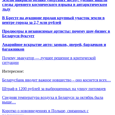
следы древнего космического взрыва в антарктическом
льду
В Бресте на аукционе продан крупный участок земли в
центре города за 2,7 млн рублей
Продюсеры и независимые артисты: почему шоу-бизнес в
Беларуси буксует
Аварийное вскрытие авто: замков, дверей, бардачков и
багажников
Почему эвакуатор — лучшее решение в критической
ситуации
Интересное:
Беларусбанк вводит важное новшество – оно коснется всех…
Штраф в 1200 рублей за выброшенных на улицу питомцев
Средняя температура воздуха в Беларуси за октябрь была
выше…
Коротко о нововведениях в Польше, связанных с