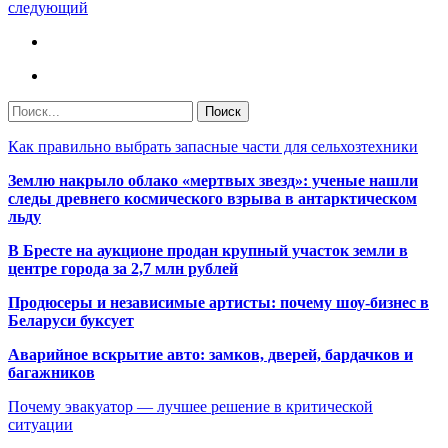
следующий
Как правильно выбрать запасные части для сельхозтехники
Землю накрыло облако «мертвых звезд»: ученые нашли
следы древнего космического взрыва в антарктическом
льду
В Бресте на аукционе продан крупный участок земли в
центре города за 2,7 млн рублей
Продюсеры и независимые артисты: почему шоу-бизнес в
Беларуси буксует
Аварийное вскрытие авто: замков, дверей, бардачков и
багажников
Почему эвакуатор — лучшее решение в критической
ситуации