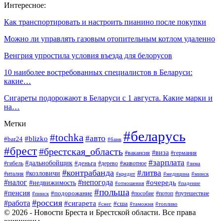
Интересное:
Как транспортировать и настроить пианино после покупки
Можно ли управлять газовым отопительным котлом удаленно
Венгрия упростила условия въезда для белорусов
10 наиболее востребованных специалистов в Беларуси:
какие…
Сигареты подорожают в Беларуси с 1 августа. Какие марки и
на…
Метки
#беларусь
#tochka
#авто
#blizko
#bar24
#банк
#брест
#брестская_область
#виза
#вакансия
#германия
#зарплата
#дальнобойщик
#деньга
#гибель
#дерево
#животное
#зима
#контрабанда
#литва
#козловичи
#италия
#кредит
#минск
#медицина
#налог
#непогода
#очередь
#недвижимость
#отношения
#падение
#польша
#пенсия
#подорожание
#пособие
#потоп
#путешествие
#пинск
#россия
#работа
#сигарета
#сша
#таможня
#топливо
#снег
© 2026 - Новости Бреста и Брестской области. Все права