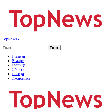
TopNews -
Главная
В мире
Граница
Общество
Погода
Экономика