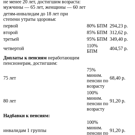
не менее 20 лет, достигшим возраста:
мужчины — 65 лет, женщины — 60 лет
детям-инвалидам до 18 лет при
степени утраты здоровья:
первой
80% БПМ
294,23 р.
второй
85% БПМ
312,62 р.
третьей
95% БПМ
349,40 р.
110%
четвертой
404,57 р.
БПМ
Доплаты к пенсиям
неработающим
пенсионерам, достигшим:
75%
миним.
75 лет
68,40 р.
пенсии по
возрасту
100%
миним.
80 лет
91,20 р.
пенсии по
возрасту
Надбавки к пенсиям:
100%
миним.
инвалидам 1 группы
91,20 р.
пенсии по