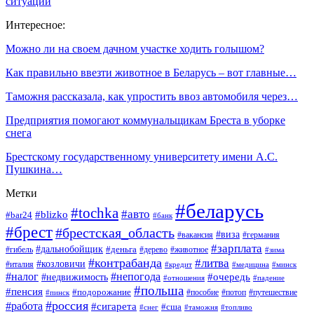
ситуации
Интересное:
Можно ли на своем дачном участке ходить голышом?
Как правильно ввезти животное в Беларусь – вот главные…
Таможня рассказала, как упростить ввоз автомобиля через…
Предприятия помогают коммунальщикам Бреста в уборке
снега
Брестскому государственному университету имени А.С.
Пушкина…
Метки
#беларусь
#tochka
#авто
#blizko
#bar24
#банк
#брест
#брестская_область
#виза
#вакансия
#германия
#зарплата
#дальнобойщик
#деньга
#гибель
#дерево
#животное
#зима
#контрабанда
#литва
#козловичи
#италия
#кредит
#минск
#медицина
#налог
#непогода
#очередь
#недвижимость
#отношения
#падение
#польша
#пенсия
#подорожание
#пособие
#потоп
#путешествие
#пинск
#россия
#работа
#сигарета
#сша
#таможня
#топливо
#снег