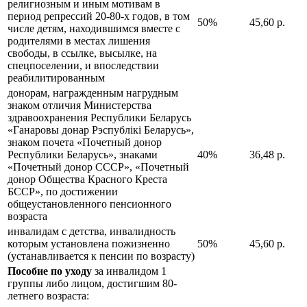
религиозным и иным мотивам в
период репрессий 20-80-х годов, в том
50%
45,60 р.
числе детям, находившимся вместе с
родителями в местах лишения
свободы, в ссылке, высылке, на
спецпоселении, и впоследствии
реабилитированным
донорам, награжденным нагрудным
знаком отличия Министерства
здравоохранения Республики Беларусь
«Ганаровы донар Рэспублiкi Беларусь»,
знаком почета «Почетный донор
Республики Беларусь», знаками
40%
36,48 р.
«Почетный донор СССР», «Почетный
донор Общества Красного Креста
БССР», по достижении
общеустановленного пенсионного
возраста
инвалидам с детства, инвалидность
которым установлена пожизненно
50%
45,60 р.
(устанавливается к пенсии по возрасту)
Пособие по уходу
за инвалидом 1
группы либо лицом, достигшим 80-
летнего возраста: