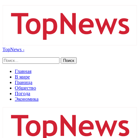
TopNews -
Главная
В мире
Граница
Общество
Погода
Экономика