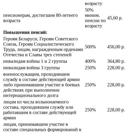
возрасту
50%
пенсионерам, достигшим 80-летнего
миним.
45,60 р.
возраста
пенсии по
возрасту
Повышения пенсий:
Героям Беларуси, Героям Советского
Союза, Героям Социалистического
500%
456,00 р.
Труда, лицам, награжденным орденами
Отечества и Славы трех степеней
инвалидам войны 1 и 2 группы
400%
364,80 р.
инвалидам войны 3 группы
250%
228,00 р.
военнослужащим, проходившим
службу в составе действующей армии
либо принимавшим участие в боевых
250%
228,00 р.
действиях при выполнении
интернационального долга
лицам из числа вольнонаемного
состава, проходившим службу или
250%
228,00 р.
работавшим в составе действующей
армии
лицам, принимавшим участие в
составе специальных формирований в