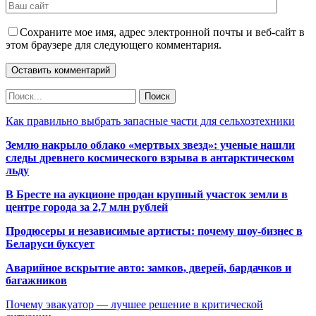
Сохраните мое имя, адрес электронной почты и веб-сайт в
этом браузере для следующего комментария.
Как правильно выбрать запасные части для сельхозтехники
Землю накрыло облако «мертвых звезд»: ученые нашли
следы древнего космического взрыва в антарктическом
льду
В Бресте на аукционе продан крупный участок земли в
центре города за 2,7 млн рублей
Продюсеры и независимые артисты: почему шоу-бизнес в
Беларуси буксует
Аварийное вскрытие авто: замков, дверей, бардачков и
багажников
Почему эвакуатор — лучшее решение в критической