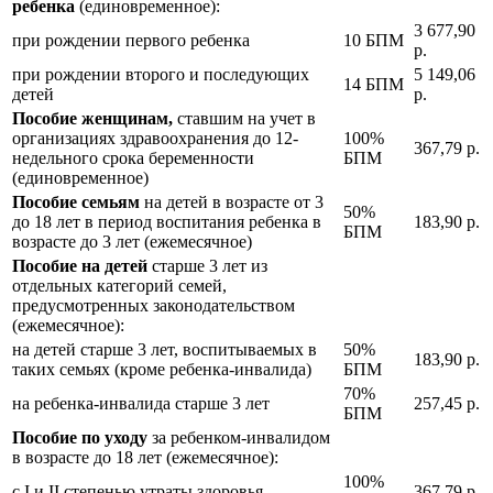
ребенка
(единовременное):
3 677,90
при рождении первого ребенка
10 БПМ
р.
при рождении второго и последующих
5 149,06
14 БПМ
детей
р.
Пособие женщинам,
ставшим на учет в
организациях здравоохранения до 12-
100%
367,79 р.
недельного срока беременности
БПМ
(единовременное)
Пособие семьям
на детей в возрасте от 3
50%
до 18 лет в период воспитания ребенка в
183,90 р.
БПМ
возрасте до 3 лет (ежемесячное)
Пособие на детей
старше 3 лет из
отдельных категорий семей,
предусмотренных законодательством
(ежемесячное):
на детей старше 3 лет, воспитываемых в
50%
183,90 р.
таких семьях (кроме ребенка-инвалида)
БПМ
70%
на ребенка-инвалида старше 3 лет
257,45 р.
БПМ
Пособие по уходу
за ребенком-инвалидом
в возрасте до 18 лет (ежемесячное):
100%
с I и II степенью утраты здоровья
367,79 р.