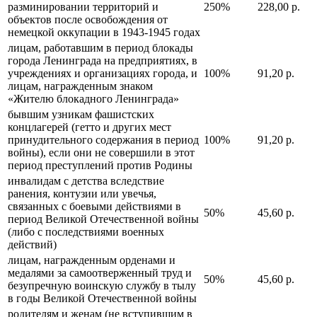
разминировании территорий и
250%
228,00 р.
объектов после освобождения от
немецкой оккупации в 1943-1945 годах
лицам, работавшим в период блокады
города Ленинграда на предприятиях, в
учреждениях и организациях города, и
100%
91,20 р.
лицам, награжденным знаком
«Жителю блокадного Ленинграда»
бывшим узникам фашистских
концлагерей (гетто и других мест
принудительного содержания в период
100%
91,20 р.
войны), если они не совершили в этот
период преступлений против Родины
инвалидам с детства вследствие
ранения, контузии или увечья,
связанных с боевыми действиями в
50%
45,60 р.
период Великой Отечественной войны
(либо с последствиями военных
действий)
лицам, награжденным орденами и
медалями за самоотверженный труд и
50%
45,60 р.
безупречную воинскую службу в тылу
в годы Великой Отечественной войны
родителям и женам (не вступившим в