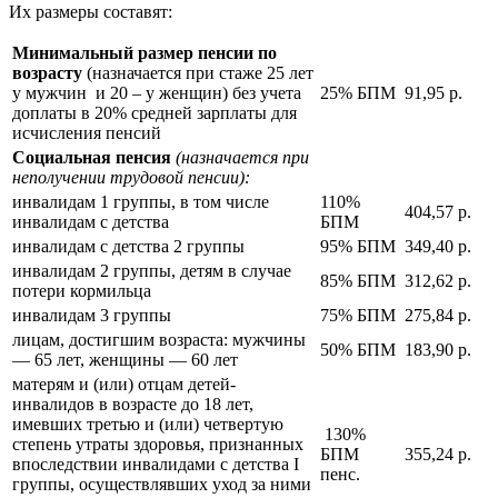
Их размеры составят:
Минимальный размер пенсии по
возрасту
(назначается при стаже 25 лет
у мужчин и 20 – у женщин) без учета
25% БПМ
91,95 р.
доплаты в 20% средней зарплаты для
исчисления пенсий
Социальная пенсия
(назначается при
неполучении трудовой пенсии):
инвалидам 1 группы, в том числе
110%
404,57 р.
инвалидам с детства
БПМ
инвалидам с детства 2 группы
95% БПМ
349,40 р.
инвалидам 2 группы, детям в случае
85% БПМ
312,62 р.
потери кормильца
инвалидам 3 группы
75% БПМ
275,84 р.
лицам, достигшим возраста: мужчины
50% БПМ
183,90 р.
— 65 лет, женщины — 60 лет
матерям и (или) отцам детей-
инвалидов в возрасте до 18 лет,
имевших третью и (или) четвертую
130%
степень утраты здоровья, признанных
БПМ
355,24 р.
впоследствии инвалидами с детства I
пенс.
группы, осуществлявших уход за ними