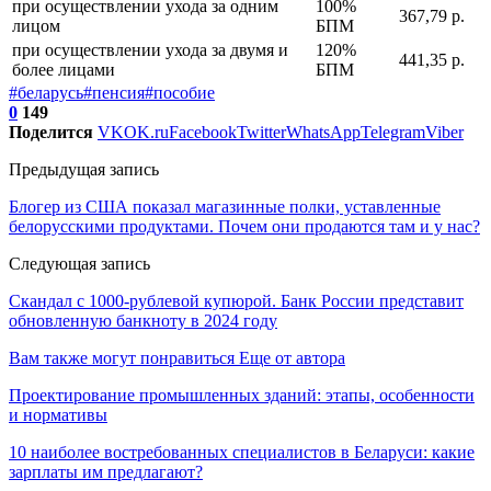
при осуществлении ухода за одним
100%
367,79 р.
лицом
БПМ
при осуществлении ухода за двумя и
120%
441,35 р.
более лицами
БПМ
#беларусь
#пенсия
#пособие
0
149
Поделится
VK
OK.ru
Facebook
Twitter
WhatsApp
Telegram
Viber
Предыдущая запись
Блогер из США показал магазинные полки, уставленные
белорусскими продуктами. Почем они продаются там и у нас?
Следующая запись
Скандал с 1000-рублевой купюрой. Банк России представит
обновленную банкноту в 2024 году
Вам также могут понравиться
Еще от автора
Проектирование промышленных зданий: этапы, особенности
и нормативы
10 наиболее востребованных специалистов в Беларуси: какие
зарплаты им предлагают?