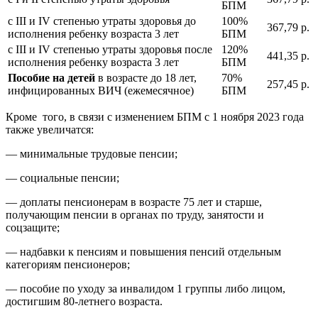
БПМ
с III и IV степенью утраты здоровья до
100%
367,79 р.
исполнения ребенку возраста 3 лет
БПМ
с III и IV степенью утраты здоровья после
120%
441,35 р.
исполнения ребенку возраста 3 лет
БПМ
Пособие на детей
в возрасте до 18 лет,
70%
257,45 р.
инфицированных ВИЧ (ежемесячное)
БПМ
Кроме того, в связи с изменением БПМ с 1 ноября 2023 года
также увеличатся:
— минимальные трудовые пенсии;
— социальные пенсии;
— доплаты пенсионерам в возрасте 75 лет и старше,
получающим пенсии в органах по труду, занятости и
соцзащите;
— надбавки к пенсиям и повышения пенсий отдельным
категориям пенсионеров;
— пособие по уходу за инвалидом 1 группы либо лицом,
достигшим 80-летнего возраста.