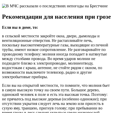
Рекомендации для населения при грозе
Если вы в доме, то:
в сельской местности закройте окна, двери, дымоходы и
вентиляционные отверстия. Не растапливайте печь,
поскольку высокотемпературные газы, выходящие из печной
трубы, имеют низкое сопротивление. Не разговаривайте по
проводному телефону: молния иногда попадает в натянутые
между столбами провода. Во время ударов молнии не
подходите близко к электропроводке, молниеотводу,
водостокам с крыш, антенне, не стойте рядом с окном, по
возможности выключите телевизор, радио и другие
электробытовые приборы.
Если вы на открытой местности, то помните, что молния бьет
в самую высокую точку на своем пути. Большое дерево,
одинокий человек в поле и есть эта высокая точка. Поэтому:
не прячьтесь под высокие деревья (особенно одинокие); при
отсутствии укрытия следует лечь на землю или присесть в
сухую яму, траншею, пригнув голову; при пребывании во
время грозы в лесу следует укрыться среди низкорослой