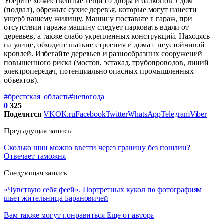
Уберите хозяйственные вещи со двора и балконов в дом
(подвал), обрежьте сухие деревья, которые могут нанести
ущерб вашему жилищу. Машину поставьте в гараж, при
отсутствии гаража машину следует парковать вдали от
деревьев, а также слабо укрепленных конструкций. Находясь
на улице, обходите шаткие строения и дома с неустойчивой
кровлей. Избегайте деревьев и разнообразных сооружений
повышенного риска (мостов, эстакад, трубопроводов, линий
электропередач, потенциально опасных промышленных
объектов).
#брестская_область
#непогода
0
325
Поделится
VK
OK.ru
Facebook
Twitter
WhatsApp
Telegram
Viber
Предыдущая запись
Сколько шин можно ввезти через границу без пошлин?
Отвечает таможня
Следующая запись
«Чувствую себя феей». Портретных кукол по фотографиям
шьет жительница Барановичей
Вам также могут понравиться
Еще от автора