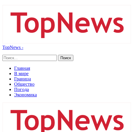
TopNews -
Главная
В мире
Граница
Общество
Погода
Экономика