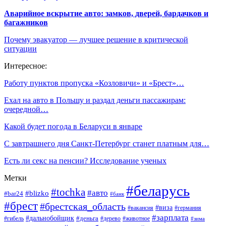
Аварийное вскрытие авто: замков, дверей, бардачков и
багажников
Почему эвакуатор — лучшее решение в критической
ситуации
Интересное:
Работу пунктов пропуска «Козловичи» и «Брест»…
Ехал на авто в Польшу и раздал деньги пассажирам:
очередной…
Какой будет погода в Беларуси в январе
С завтрашнего дня Санкт-Петербург станет платным для…
Есть ли секс на пенсии? Исследование ученых
Метки
#беларусь
#tochka
#авто
#blizko
#bar24
#банк
#брест
#брестская_область
#виза
#вакансия
#германия
#зарплата
#дальнобойщик
#деньга
#гибель
#дерево
#животное
#зима