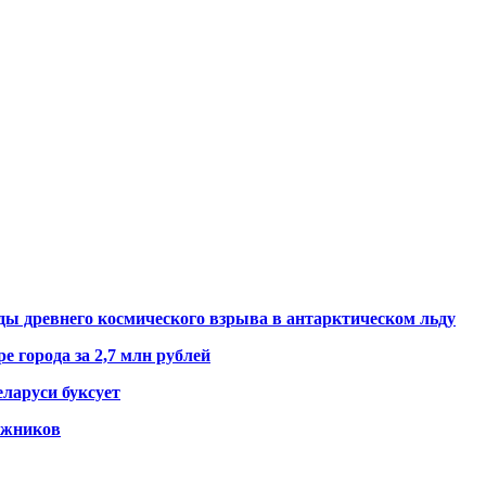
ды древнего космического взрыва в антарктическом льду
е города за 2,7 млн рублей
ларуси буксует
гажников