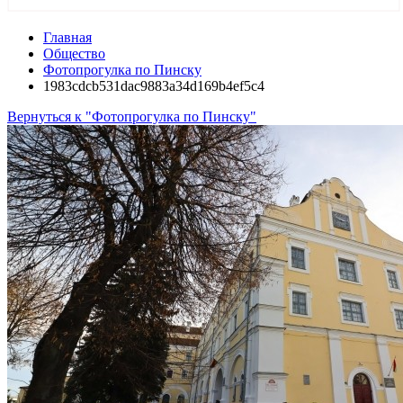
Главная
Общество
Фотопрогулка по Пинску
1983cdcb531dac9883a34d169b4ef5c4
Вернуться к "Фотопрогулка по Пинску"