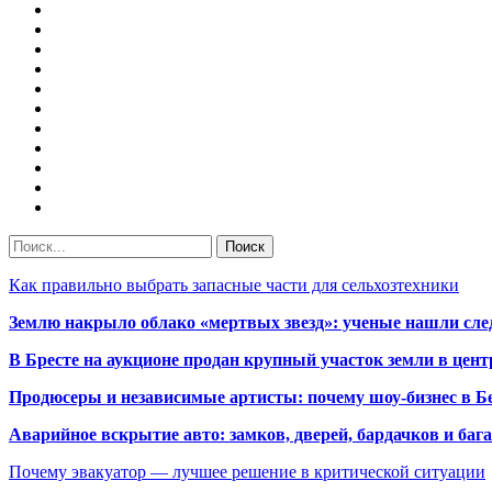
Как правильно выбрать запасные части для сельхозтехники
Землю накрыло облако «мертвых звезд»: ученые нашли сле
В Бресте на аукционе продан крупный участок земли в центр
Продюсеры и независимые артисты: почему шоу-бизнес в Бе
Аварийное вскрытие авто: замков, дверей, бардачков и ба
Почему эвакуатор — лучшее решение в критической ситуации