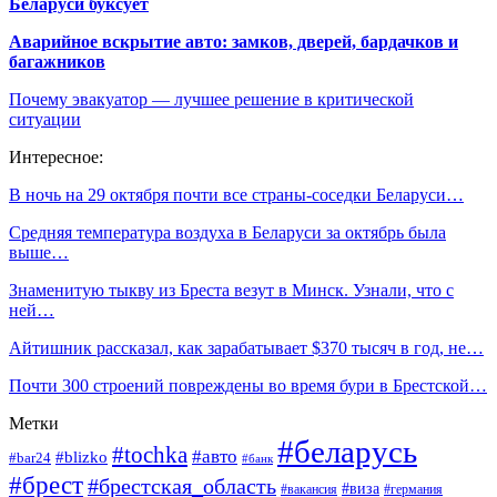
Беларуси буксует
Аварийное вскрытие авто: замков, дверей, бардачков и
багажников
Почему эвакуатор — лучшее решение в критической
ситуации
Интересное:
В ночь на 29 октября почти все страны-соседки Беларуси…
Средняя температура воздуха в Беларуси за октябрь была
выше…
Знаменитую тыкву из Бреста везут в Минск. Узнали, что с
ней…
Айтишник рассказал, как зарабатывает $370 тысяч в год, не…
Почти 300 строений повреждены во время бури в Брестской…
Метки
#беларусь
#tochka
#авто
#blizko
#bar24
#банк
#брест
#брестская_область
#виза
#вакансия
#германия