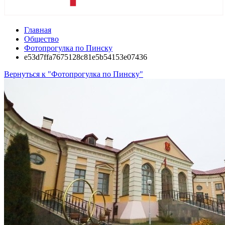
Главная
Общество
Фотопрогулка по Пинску
e53d7ffa7675128c81e5b54153e07436
Вернуться к "Фотопрогулка по Пинску"