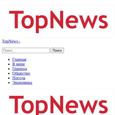
TopNews -
Главная
В мире
Граница
Общество
Погода
Экономика