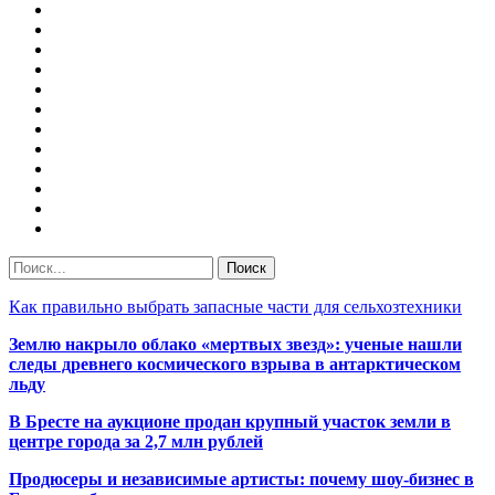
Как правильно выбрать запасные части для сельхозтехники
Землю накрыло облако «мертвых звезд»: ученые нашли
следы древнего космического взрыва в антарктическом
льду
В Бресте на аукционе продан крупный участок земли в
центре города за 2,7 млн рублей
Продюсеры и независимые артисты: почему шоу-бизнес в