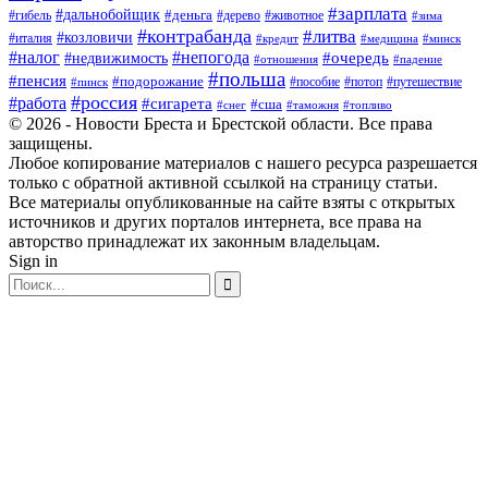
#зарплата
#дальнобойщик
#деньга
#гибель
#дерево
#животное
#зима
#контрабанда
#литва
#козловичи
#италия
#кредит
#минск
#медицина
#налог
#непогода
#очередь
#недвижимость
#отношения
#падение
#польша
#пенсия
#подорожание
#пособие
#потоп
#путешествие
#пинск
#россия
#работа
#сигарета
#сша
#таможня
#топливо
#снег
© 2026 - Новости Бреста и Брестской области. Все права
защищены.
Любое копирование материалов с нашего ресурса разрешается
только с обратной активной ссылкой на страницу статьи.
Все материалы опубликованные на сайте взяты с открытых
источников и других порталов интернета, все права на
авторство принадлежат их законным владельцам.
Sign in