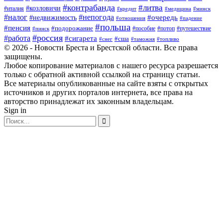
#контрабанда
#литва
#козловичи
#италия
#кредит
#минск
#медицина
#налог
#непогода
#очередь
#недвижимость
#отношения
#падение
#польша
#пенсия
#подорожание
#пособие
#потоп
#путешествие
#пинск
#россия
#работа
#сигарета
#сша
#таможня
#топливо
#снег
© 2026 - Новости Бреста и Брестской области. Все права
защищены.
Любое копирование материалов с нашего ресурса разрешается
только с обратной активной ссылкой на страницу статьи.
Все материалы опубликованные на сайте взяты с открытых
источников и других порталов интернета, все права на
авторство принадлежат их законным владельцам.
Sign in