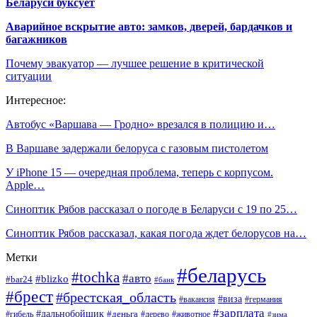
Беларуси буксует
Аварийное вскрытие авто: замков, дверей, бардачков и
багажников
Почему эвакуатор — лучшее решение в критической
ситуации
Интересное:
Автобус «Варшава — Гродно» врезался в полицию и…
В Варшаве задержали белоруса с газовым пистолетом
У iPhone 15 — очередная проблема, теперь с корпусом.
Apple…
Синоптик Рябов рассказал о погоде в Беларуси с 19 по 25…
Синоптик Рябов рассказал, какая погода ждет белорусов на…
Метки
#беларусь
#tochka
#авто
#blizko
#bar24
#банк
#брест
#брестская_область
#виза
#вакансия
#германия
#зарплата
#дальнобойщик
#деньга
#гибель
#дерево
#животное
#зима