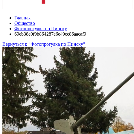
Главная
Общество
Фотопрогулка по Пинску
69eb38e0f9b864287e6e49cc86aacaf9
Вернуться к "Фотопрогулка по Пинску"