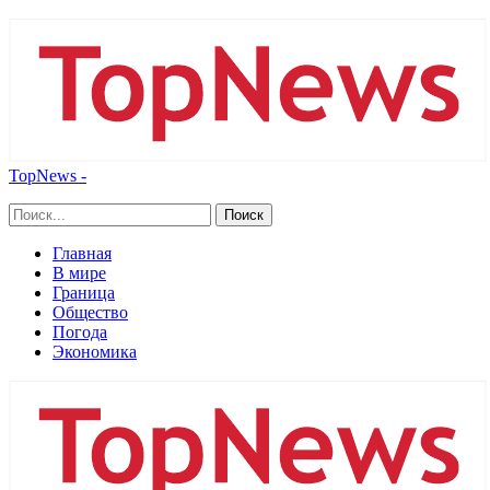
TopNews -
Главная
В мире
Граница
Общество
Погода
Экономика