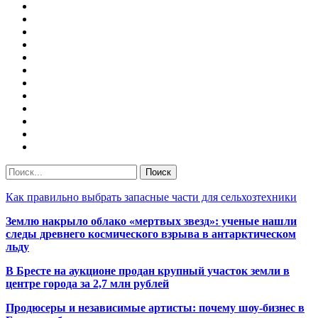
Как правильно выбрать запасные части для сельхозтехники
Землю накрыло облако «мертвых звезд»: ученые нашли
следы древнего космического взрыва в антарктическом
льду
В Бресте на аукционе продан крупный участок земли в
центре города за 2,7 млн рублей
Продюсеры и независимые артисты: почему шоу-бизнес в