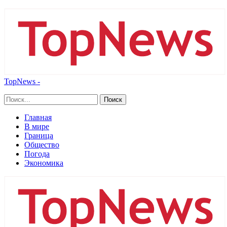
TopNews -
Главная
В мире
Граница
Общество
Погода
Экономика