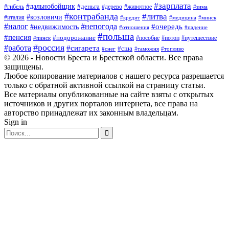
#зарплата
#дальнобойщик
#деньга
#гибель
#дерево
#животное
#зима
#контрабанда
#литва
#козловичи
#италия
#кредит
#минск
#медицина
#налог
#непогода
#очередь
#недвижимость
#отношения
#падение
#польша
#пенсия
#подорожание
#пособие
#потоп
#путешествие
#пинск
#россия
#работа
#сигарета
#сша
#таможня
#топливо
#снег
© 2026 - Новости Бреста и Брестской области. Все права
защищены.
Любое копирование материалов с нашего ресурса разрешается
только с обратной активной ссылкой на страницу статьи.
Все материалы опубликованные на сайте взяты с открытых
источников и других порталов интернета, все права на
авторство принадлежат их законным владельцам.
Sign in