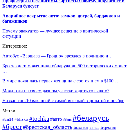
Продюсеры и независимые артисты: почему шоу-бизнес в
Беларуси буксует
Аварийное вскрытие авто: замков, дверей, бардачков и
багажников
Почему эвакуатор — лучшее решение в критической
ситуации
Интересное:
Автобус «Варшава — Гродно» врезался в полицию и…
Брестские таможенники обнаружили 500 исторических монет,
…
В мире появилась первая женщина с состоянием в $100…
Можно ли на своем дачном участке ходить голышом?
Назван топ-10 вакансий с самой высокой зарплатой в ноябре
Метки
#беларусь
#tochka
#авто
#blizko
#bar24
#банк
#брест
#брестская_область
#виза
#вакансия
#германия