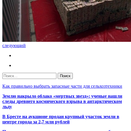
следующий
Как правильно выбрать запасные части для сельхозтехники
Землю накрыло облако «мертвых звезд»: ученые нашли
следы древнего космического взрыва в антарктическом
льду
В Бресте на аукционе продан крупный участок земли в
центре города за 2,7 млн рублей