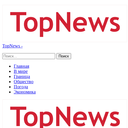
TopNews -
Главная
В мире
Граница
Общество
Погода
Экономика