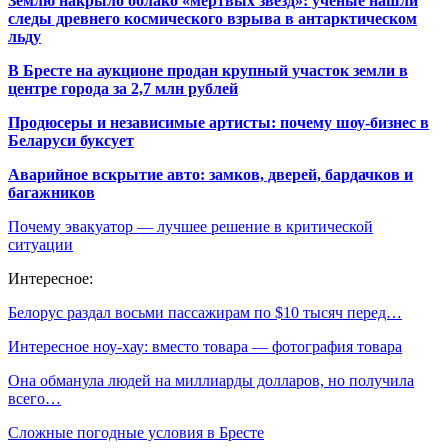
Землю накрыло облако «мертвых звезд»: ученые нашли
следы древнего космического взрыва в антарктическом
льду
В Бресте на аукционе продан крупный участок земли в
центре города за 2,7 млн рублей
Продюсеры и независимые артисты: почему шоу-бизнес в
Беларуси буксует
Аварийное вскрытие авто: замков, дверей, бардачков и
багажников
Почему эвакуатор — лучшее решение в критической
ситуации
Интересное:
Белорус раздал восьми пассажирам по $10 тысяч перед…
Интересное ноу-хау: вместо товара — фотография товара
Она обманула людей на миллиарды долларов, но получила
всего…
Сложные погодные условия в Бресте