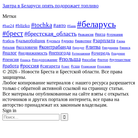
Завтра в Беларуси опять подорожает топливо
Метки
#беларусь
#tochka
#авто
#blizko
#bar24
#банк
#брест
#брестская_область
#виза
#вакансия
#германия
#зарплата
#дальнобойщик
#деньга
#гибель
#дерево
#животное
#зима
#контрабанда
#литва
#козловичи
#италия
#кредит
#минск
#медицина
#налог
#непогода
#очередь
#недвижимость
#отношения
#падение
#польша
#пенсия
#подорожание
#пособие
#потоп
#путешествие
#пинск
#россия
#работа
#сигарета
#сша
#таможня
#топливо
#снег
© 2026 - Новости Бреста и Брестской области. Все права
защищены.
Любое копирование материалов с нашего ресурса разрешается
только с обратной активной ссылкой на страницу статьи.
Все материалы опубликованные на сайте взяты с открытых
источников и других порталов интернета, все права на
авторство принадлежат их законным владельцам.
Sign in