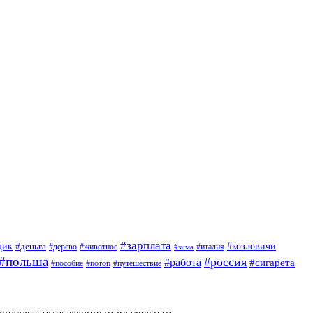
#зарплата
щик
#деньга
#козловичи
#дерево
#животное
#италия
#зима
#польша
#россия
#работа
#сигарета
#пособие
#потоп
#путешествие