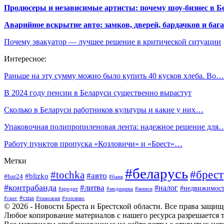
Продюсеры и независимые артисты: почему шоу-бизнес в Бе
Аварийное вскрытие авто: замков, дверей, бардачков и ба
Почему эвакуатор — лучшее решение в критической ситуации
Интересное:
Раньше на эту сумму можно было купить 40 кусков хлеба. Во…
В 2024 году пенсии в Беларуси существенно вырастут
Сколько в Беларуси работников культуры и какие у них…
Упаковочная полипропиленовая лента: надежное решение для
Работу пунктов пропуска «Козловичи» и «Брест»…
Метки
#беларусь
#брест
#tochka
#авто
#blizko
#bar24
#банк
#контрабанда
#литва
#налог
#недвижимост
#кредит
#минск
#медицина
#сша
#таможня
#топливо
#снег
© 2026 - Новости Бреста и Брестской области. Все права защи
Любое копирование материалов с нашего ресурса разрешается т