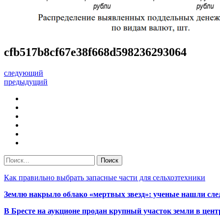
cfb517b8cf67e38f668d598236293064
следующий
предыдущий
Как правильно выбрать запасные части для сельхозтехники
Землю накрыло облако «мертвых звезд»: ученые нашли сле
В Бресте на аукционе продан крупный участок земли в центр