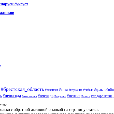
ларуси буксует
гажников
…
#брестская_область
#дальнобой
#виза
#вакансия
#германия
#гибель
#непогода
#очередь
#пенсия
ь
#подорожание
#отношения
#падение
#пинск
щены.
олько с обратной активной ссылкой на страницу статьи.