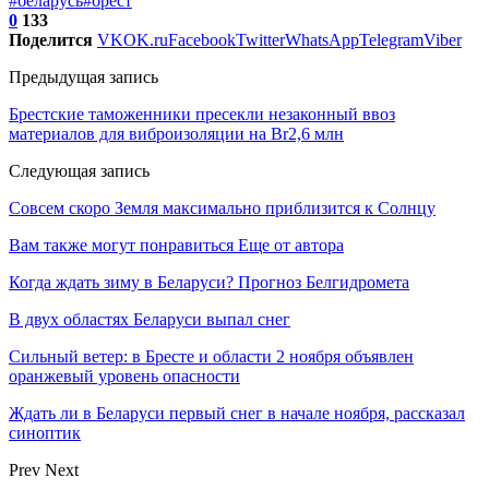
#беларусь
#брест
0
133
Поделится
VK
OK.ru
Facebook
Twitter
WhatsApp
Telegram
Viber
Предыдущая запись
Брестские таможенники пресекли незаконный ввоз
материалов для виброизоляции на Br2,6 млн
Следующая запись
Совсем скоро Земля максимально приблизится к Солнцу
Вам также могут понравиться
Еще от автора
Когда ждать зиму в Беларуси? Прогноз Белгидромета
В двух областях Беларуси выпал снег
Сильный ветер: в Бресте и области 2 ноября объявлен
оранжевый уровень опасности
Ждать ли в Беларуси первый снег в начале ноября, рассказал
синоптик
Prev
Next