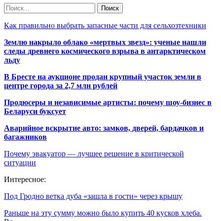
Как правильно выбрать запасные части для сельхозтехники
Землю накрыло облако «мертвых звезд»: ученые нашли
следы древнего космического взрыва в антарктическом
льду
В Бресте на аукционе продан крупный участок земли в
центре города за 2,7 млн рублей
Продюсеры и независимые артисты: почему шоу-бизнес в
Беларуси буксует
Аварийное вскрытие авто: замков, дверей, бардачков и
багажников
Почему эвакуатор — лучшее решение в критической
ситуации
Интересное:
Под Гродно ветка дуба «зашла в гости» через крышу
Раньше на эту сумму можно было купить 40 кусков хлеба.