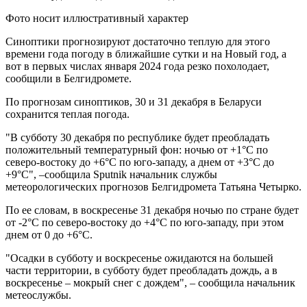
Фото носит иллюстративный характер
Синоптики прогнозируют достаточно теплую для этого
времени года погоду в ближайшие сутки и на Новый год, а
вот в первых числах января 2024 года резко похолодает,
сообщили в Белгидромете.
По прогнозам синоптиков, 30 и 31 декабря в Беларуси
сохранится теплая погода.
"В субботу 30 декабря по республике будет преобладать
положительный температурный фон: ночью от +1°С по
северо-востоку до +6°С по юго-западу, а днем от +3°С до
+9°С", –сообщила Sputnik начальник службы
метеорологических прогнозов Белгидромета Татьяна Четырко.
По ее словам, в воскресенье 31 декабря ночью по стране будет
от -2°С по северо-востоку до +4°С по юго-западу, при этом
днем от 0 до +6°С.
"Осадки в субботу и воскресенье ожидаются на большей
части территории, в субботу будет преобладать дождь, а в
воскресенье – мокрый снег с дождем", – сообщила начальник
метеослужбы.