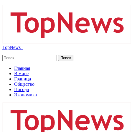
TopNews -
Главная
В мире
Граница
Общество
Погода
Экономика