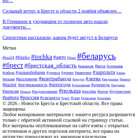
Во…
Сильный ветер: в Бресте и области 2 ноября объявлен…
В Германии в уходившем от полиции авто нашли
документы…
Синоптики рассказали, каким будет август в Беларуси
Метки
#беларусь
#tochka
#авто
#blizko
#bar24
#банк
#брест
#брестская_область
#виза
#вакансия
#германия
#зарплата
#дальнобойщик
#деньга
#гибель
#дерево
#животное
#зима
#контрабанда
#литва
#козловичи
#италия
#кредит
#минск
#медицина
#налог
#непогода
#очередь
#недвижимость
#отношения
#падение
#польша
#пенсия
#подорожание
#пособие
#потоп
#путешествие
#пинск
#россия
#работа
#сигарета
#сша
#таможня
#топливо
#снег
© 2026 - Новости Бреста и Брестской области. Все права
защищены.
Любое копирование материалов с нашего ресурса разрешается
только с обратной активной ссылкой на страницу статьи.
Все материалы опубликованные на сайте взяты с открытых
источников и других порталов интернета, все права на
авторство принадлежат их законным владельцам.