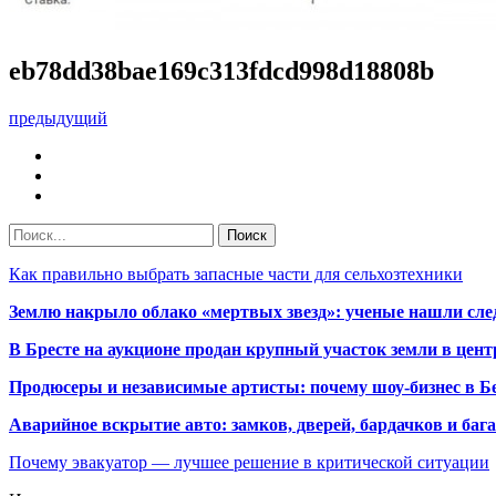
eb78dd38bae169c313fdcd998d18808b
предыдущий
Как правильно выбрать запасные части для сельхозтехники
Землю накрыло облако «мертвых звезд»: ученые нашли сле
В Бресте на аукционе продан крупный участок земли в центр
Продюсеры и независимые артисты: почему шоу-бизнес в Бе
Аварийное вскрытие авто: замков, дверей, бардачков и ба
Почему эвакуатор — лучшее решение в критической ситуации