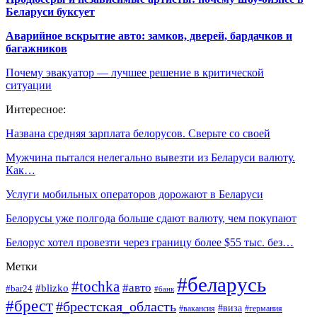
Беларуси буксует
Аварийное вскрытие авто: замков, дверей, бардачков и
багажников
Почему эвакуатор — лучшее решение в критической
ситуации
Интересное:
Названа средняя зарплата белорусов. Сверьте со своей
Мужчина пытался нелегально вывезти из Беларуси валюту.
Как…
Услуги мобильных операторов дорожают в Беларуси
Белорусы уже полгода больше сдают валюту, чем покупают
Белорус хотел провезти через границу более $55 тыс. без…
Метки
#беларусь
#tochka
#авто
#blizko
#bar24
#банк
#брест
#брестская_область
#виза
#вакансия
#германия