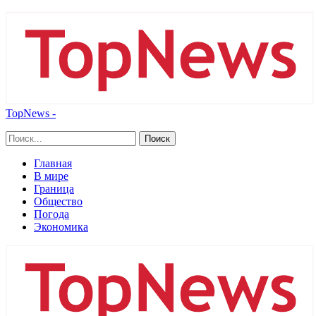
TopNews -
Главная
В мире
Граница
Общество
Погода
Экономика