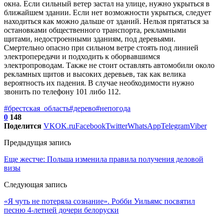
окна. Если сильный ветер застал на улице, нужно укрыться в
ближайшем здании. Если нет возможности укрыться, следует
находиться как можно дальше от зданий. Нельзя прятаться за
остановками общественного транспорта, рекламными
щитами, недостроенными зданиям, под деревьями.
Смертельно опасно при сильном ветре стоять под линией
электропередачи и подходить к оборвавшимся
электропроводам. Также не стоит оставлять автомобили около
рекламных щитов и высоких деревьев, так как велика
вероятность их падения. В случае необходимости нужно
звонить по телефону 101 либо 112.
#брестская_область
#дерево
#непогода
0
148
Поделится
VK
OK.ru
Facebook
Twitter
WhatsApp
Telegram
Viber
Предыдущая запись
Еще жестче: Польша изменила правила получения деловой
визы
Следующая запись
«Я чуть не потеряла сознание». Робби Уильямс посвятил
песню 4-летней дочери белоруски