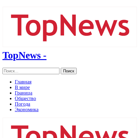
TopNews -
Главная
В мире
Граница
Общество
Погода
Экономика