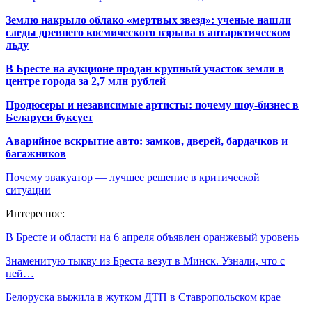
Землю накрыло облако «мертвых звезд»: ученые нашли
следы древнего космического взрыва в антарктическом
льду
В Бресте на аукционе продан крупный участок земли в
центре города за 2,7 млн рублей
Продюсеры и независимые артисты: почему шоу-бизнес в
Беларуси буксует
Аварийное вскрытие авто: замков, дверей, бардачков и
багажников
Почему эвакуатор — лучшее решение в критической
ситуации
Интересное:
В Бресте и области на 6 апреля объявлен оранжевый уровень
Знаменитую тыкву из Бреста везут в Минск. Узнали, что с
ней…
Белоруска выжила в жутком ДТП в Ставропольском крае