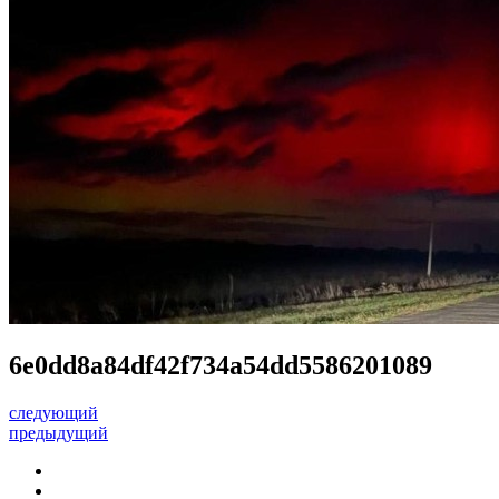
6e0dd8a84df42f734a54dd5586201089
следующий
предыдущий