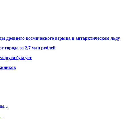
ды древнего космического взрыва в антарктическом льду
е города за 2,7 млн рублей
ларуси буксует
гажников
ммы…
.…