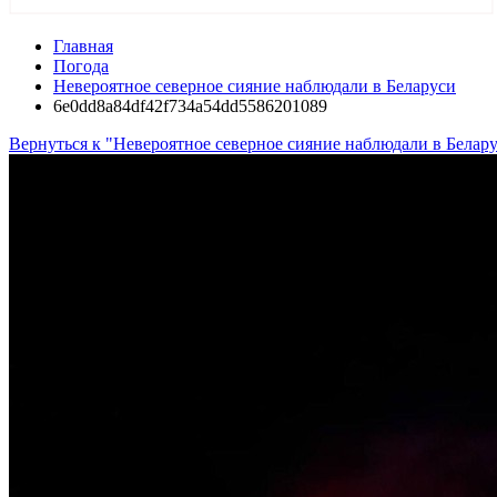
Главная
Погода
Невероятное северное сияние наблюдали в Беларуси
6e0dd8a84df42f734a54dd5586201089
Вернуться к "Невероятное северное сияние наблюдали в Белар