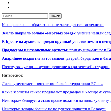
Как правильно выбрать запасные части для сельхозтехники
Землю накрыло облако «мертвых звезд»: ученые нашли сле
В Бресте на аукционе продан крупный участок земли в центр
Продюсеры и независимые артисты: почему шоу-бизнес в Бе
Аварийное вскрытие авто: замков, дверей, бардачков и ба
Почему эвакуатор — лучшее решение в критической ситуации
Интересное:
Литва ужесточает вывоз автомобилей с территории ЕС в…
Какие зарплаты сейчас предлагают продавцам и кассирам: су
Некоторым белорусам стало проще податься на польскую визу
Некоторые товары больше не получится привезти в Беларусь