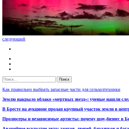
следующий
Как правильно выбрать запасные части для сельхозтехники
Землю накрыло облако «мертвых звезд»: ученые нашли сле
В Бресте на аукционе продан крупный участок земли в центр
Продюсеры и независимые артисты: почему шоу-бизнес в Бе
Аварийное вскрытие авто: замков, дверей, бардачков и ба