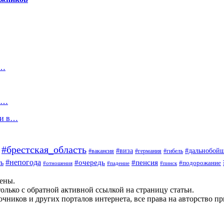
и…
их…
ли в…
#брестская_область
#дальнобой
#виза
#вакансия
#германия
#гибель
#непогода
#очередь
#пенсия
ь
#подорожание
#отношения
#падение
#пинск
щены.
олько с обратной активной ссылкой на страницу статьи.
чников и других порталов интернета, все права на авторство п