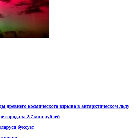
ды древнего космического взрыва в антарктическом льду
е города за 2,7 млн рублей
ларуси буксует
гажников