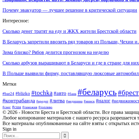
Почему эвакуатор — лучшее решение в критической ситуации
Интересное:
Сколько денег тратят на еду и ЖКХ жители Брестской области
В Беларусь запретили ввозить ряд товаров из Польши, Чехии 
Зима близко? Рябов делится прогнозом на неделю
Сколько арбузов выращивают в Беларуси и где в стране для н
В Польше выявили фирму, поставлявшую люксовые автомоби
Метки
#беларусь
#брест
#tochka
#авто
#blizko
#bar24
#банк
#контрабанда
#литва
#налог
#недвижимост
#кредит
#минск
#медицина
#сша
#таможня
#топливо
#снег
© 2026 - Новости Бреста и Брестской области. Все права защи
Любое копирование материалов с нашего ресурса разрешается т
Все материалы опубликованные на сайте взяты с открытых исто
Sign in