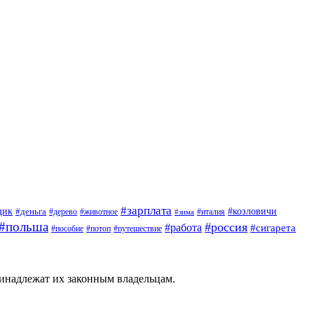
#зарплата
щик
#деньга
#козловичи
#дерево
#животное
#италия
#зима
#польша
#россия
#работа
#сигарета
#пособие
#потоп
#путешествие
ринадлежат их законным владельцам.