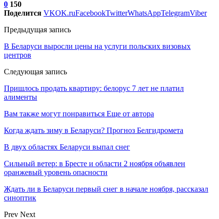
0
150
Поделится
VK
OK.ru
Facebook
Twitter
WhatsApp
Telegram
Viber
Предыдущая запись
В Беларуси выросли цены на услуги польских визовых
центров
Следующая запись
Пришлось продать квартиру: белорус 7 лет не платил
алименты
Вам также могут понравиться
Еще от автора
Когда ждать зиму в Беларуси? Прогноз Белгидромета
В двух областях Беларуси выпал снег
Сильный ветер: в Бресте и области 2 ноября объявлен
оранжевый уровень опасности
Ждать ли в Беларуси первый снег в начале ноября, рассказал
синоптик
Prev
Next