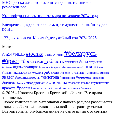
МНС рассказало, что изменится для плательщиков
ремесленного…
Кто победил на чемпионате мира по хоккею 2024 года
Внедрение цифрового класса: преимущества онлайн-курсов
по ИТ
122 дня каникул. Каким будет учебный год 2024/2025
Метки
#беларусь
#tochka
#авто
#blizko
#bar24
#банк
#брест
#брестская_область
#виза
#вакансия
#германия
#зарплата
#дальнобойщик
#деньга
#гибель
#дерево
#животное
#зима
#контрабанда
#литва
#козловичи
#италия
#кредит
#минск
#медицина
#налог
#непогода
#очередь
#недвижимость
#отношения
#падение
#польша
#пенсия
#подорожание
#пособие
#потоп
#путешествие
#пинск
#россия
#работа
#сигарета
#сша
#таможня
#топливо
#снег
© 2026 - Новости Бреста и Брестской области. Все права
защищены.
Любое копирование материалов с нашего ресурса разрешается
только с обратной активной ссылкой на страницу статьи.
Все материалы опубликованные на сайте взяты с открытых