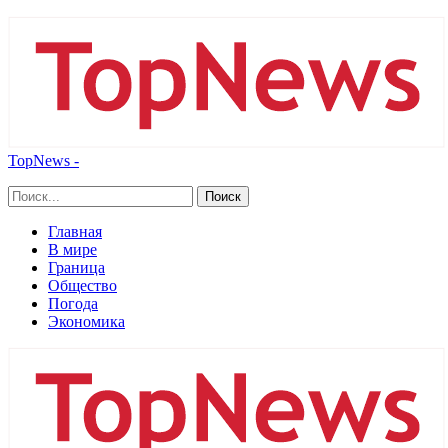
TopNews -
Главная
В мире
Граница
Общество
Погода
Экономика