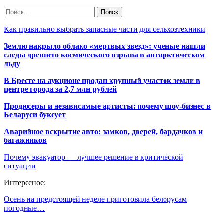
Как правильно выбрать запасные части для сельхозтехники
Землю накрыло облако «мертвых звезд»: ученые нашли
следы древнего космического взрыва в антарктическом
льду
В Бресте на аукционе продан крупный участок земли в
центре города за 2,7 млн рублей
Продюсеры и независимые артисты: почему шоу-бизнес в
Беларуси буксует
Аварийное вскрытие авто: замков, дверей, бардачков и
багажников
Почему эвакуатор — лучшее решение в критической
ситуации
Интересное:
Осень на предстоящей неделе приготовила белорусам
погодные…