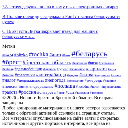
32-летняя девушка впала в кому из-за электронных сигарет
В Польше очевидцы задержали Ford c пьяным белорусом за
рулем
С 16 августа Литва закрывает въезд для машин с
белорусскими…
Метки
#беларусь
#tochka
#авто
#blizko
#bar24
#банк
#брест
#брестская_область
#виза
#вакансия
#германия
#зарплата
#дальнобойщик
#деньга
#гибель
#дерево
#животное
#зима
#контрабанда
#литва
#козловичи
#италия
#кредит
#минск
#медицина
#налог
#непогода
#очередь
#недвижимость
#отношения
#падение
#польша
#пенсия
#подорожание
#пособие
#потоп
#путешествие
#пинск
#россия
#работа
#сигарета
#сша
#таможня
#топливо
#снег
© 2026 - Новости Бреста и Брестской области. Все права
защищены.
Любое копирование материалов с нашего ресурса разрешается
только с обратной активной ссылкой на страницу статьи.
Все материалы опубликованные на сайте взяты с открытых
источников и других порталов интернета, все права на