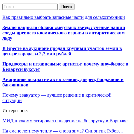
Как правильно выбрать запасные части для сельхозтехники
Землю накрыло облако «мертвых звезд»: ученые нашли
следы древнего космического взрыва в антарктическом
льду
В Бресте на аукционе продан крупный участок земли в
центре города за 2,7 млн рублей
Продюсеры и независимые артисты: почему шоу-бизнес в
Беларуси буксует
Аварийное вскрытие авто: замков, дверей, бардачков и
багажников
Почему эвакуатор — лучшее решение в критической
ситуации
Интересное:
МИД прокомментировал нападение на белоруску в Варшаве
На смене летнему теплу — снова зима? Синоптик Рябов…