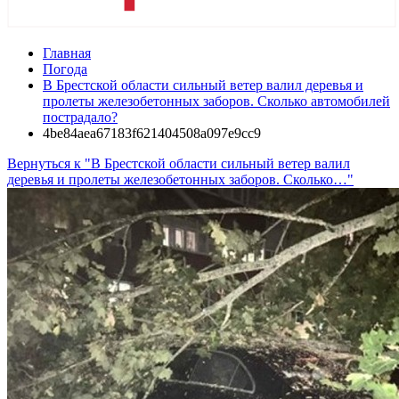
Главная
Погода
В Брестской области сильный ветер валил деревья и
пролеты железобетонных заборов. Сколько автомобилей
пострадало?
4be84aea67183f621404508a097e9cc9
Вернуться к "В Брестской области сильный ветер валил
деревья и пролеты железобетонных заборов. Сколько…"