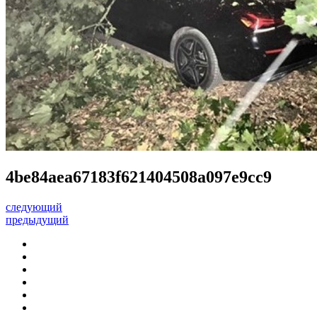
4be84aea67183f621404508a097e9cc9
следующий
предыдущий