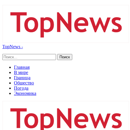
TopNews -
Главная
В мире
Граница
Общество
Погода
Экономика