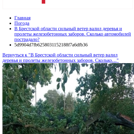
Главная
Погода
В Брестской области сильный ветер валил деревья и
пролеты железобетонных заборов. Сколько автомобилей
пострадало?
5d9904d7fb6258031152188f7a6dfb36
Вернуться к "В Брестской области сильный ветер валил
деревья и пролеты железобетонных заборов. Сколько…"