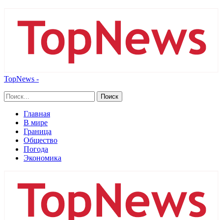
TopNews -
Главная
В мире
Граница
Общество
Погода
Экономика