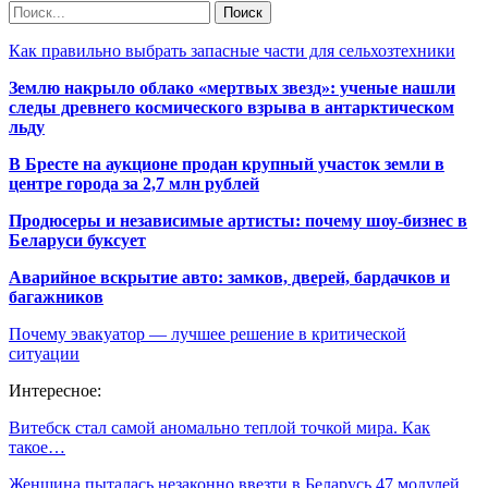
Как правильно выбрать запасные части для сельхозтехники
Землю накрыло облако «мертвых звезд»: ученые нашли
следы древнего космического взрыва в антарктическом
льду
В Бресте на аукционе продан крупный участок земли в
центре города за 2,7 млн рублей
Продюсеры и независимые артисты: почему шоу-бизнес в
Беларуси буксует
Аварийное вскрытие авто: замков, дверей, бардачков и
багажников
Почему эвакуатор — лучшее решение в критической
ситуации
Интересное:
Витебск стал самой аномально теплой точкой мира. Как
такое…
Женщина пыталась незаконно ввезти в Беларусь 47 модулей…