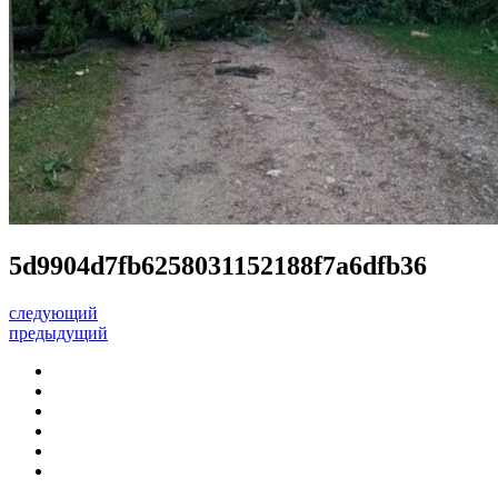
5d9904d7fb6258031152188f7a6dfb36
следующий
предыдущий