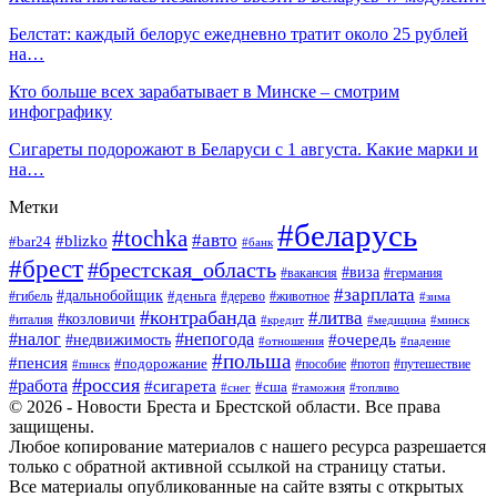
Белстат: каждый белорус ежедневно тратит около 25 рублей
на…
Кто больше всех зарабатывает в Минске – смотрим
инфографику
Сигареты подорожают в Беларуси с 1 августа. Какие марки и
на…
Метки
#беларусь
#tochka
#авто
#blizko
#bar24
#банк
#брест
#брестская_область
#виза
#вакансия
#германия
#зарплата
#дальнобойщик
#деньга
#гибель
#дерево
#животное
#зима
#контрабанда
#литва
#козловичи
#италия
#кредит
#минск
#медицина
#налог
#непогода
#очередь
#недвижимость
#отношения
#падение
#польша
#пенсия
#подорожание
#пособие
#потоп
#путешествие
#пинск
#россия
#работа
#сигарета
#сша
#таможня
#топливо
#снег
© 2026 - Новости Бреста и Брестской области. Все права
защищены.
Любое копирование материалов с нашего ресурса разрешается
только с обратной активной ссылкой на страницу статьи.
Все материалы опубликованные на сайте взяты с открытых