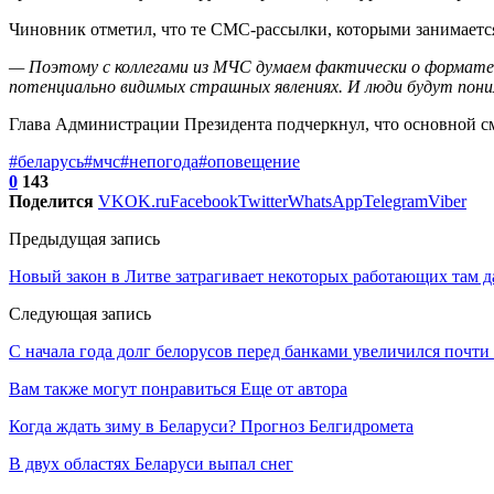
Чиновник отметил, что те СМС-рассылки, которыми занимается
— Поэтому с коллегами из МЧС думаем фактически о формате 
потенциально видимых страшных явлениях. И люди будут пон
Глава Администрации Президента подчеркнул, что основной с
#беларусь
#мчс
#непогода
#оповещение
0
143
Поделится
VK
OK.ru
Facebook
Twitter
WhatsApp
Telegram
Viber
Предыдущая запись
Новый закон в Литве затрагивает некоторых работающих там 
Следующая запись
С начала года долг белорусов перед банками увеличился почти
Вам также могут понравиться
Еще от автора
Когда ждать зиму в Беларуси? Прогноз Белгидромета
В двух областях Беларуси выпал снег