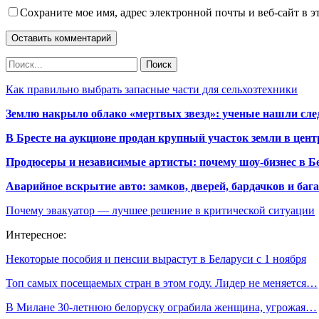
Сохраните мое имя, адрес электронной почты и веб-сайт в э
Как правильно выбрать запасные части для сельхозтехники
Землю накрыло облако «мертвых звезд»: ученые нашли сле
В Бресте на аукционе продан крупный участок земли в центр
Продюсеры и независимые артисты: почему шоу-бизнес в Бе
Аварийное вскрытие авто: замков, дверей, бардачков и ба
Почему эвакуатор — лучшее решение в критической ситуации
Интересное:
Некоторые пособия и пенсии вырастут в Беларуси с 1 ноября
Топ самых посещаемых стран в этом году. Лидер не меняется…
В Милане 30-летнюю белоруску ограбила женщина, угрожая…