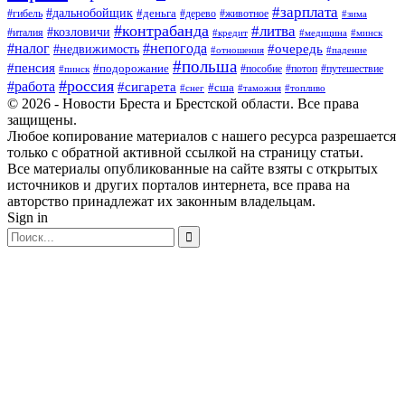
#зарплата
#дальнобойщик
#деньга
#гибель
#дерево
#животное
#зима
#контрабанда
#литва
#козловичи
#италия
#кредит
#минск
#медицина
#налог
#непогода
#очередь
#недвижимость
#отношения
#падение
#польша
#пенсия
#подорожание
#пособие
#потоп
#путешествие
#пинск
#россия
#работа
#сигарета
#сша
#таможня
#топливо
#снег
© 2026 - Новости Бреста и Брестской области. Все права
защищены.
Любое копирование материалов с нашего ресурса разрешается
только с обратной активной ссылкой на страницу статьи.
Все материалы опубликованные на сайте взяты с открытых
источников и других порталов интернета, все права на
авторство принадлежат их законным владельцам.
Sign in