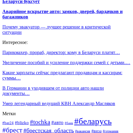
Беларуси буксует
Аварийное вскрытие авто: замков, дверей, бардачков и
багажников
Почему эвакуатор — лучшее решение в критической
ситуации
Интересное:
Парикмахер, прораб, директор: кому в Беларуси платят…
Увеличение пособий и усиление поддержки семей с детьми.…
Какие зарплаты сейчас предлагают продавцам и кассирам:
суммы…
В Германии в уходившем от полиции авто нашли
документы…
Умер легендарный ведущий КВН Александр Масляков
Метки
#беларусь
#tochka
#авто
#blizko
#bar24
#банк
#брест
#брестская_область
#виза
#вакансия
#германия