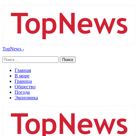
TopNews -
Главная
В мире
Граница
Общество
Погода
Экономика