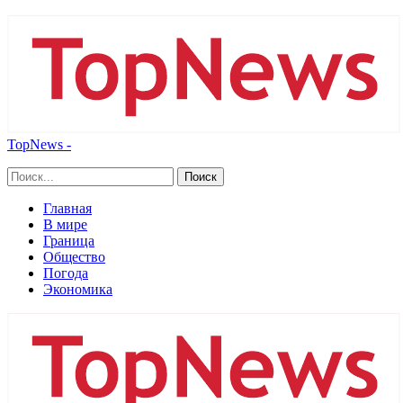
TopNews -
Главная
В мире
Граница
Общество
Погода
Экономика