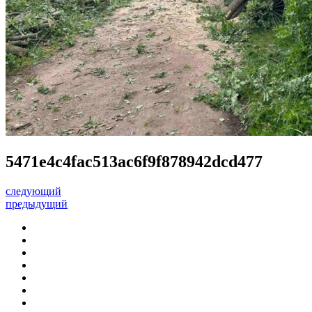
5471e4c4fac513ac6f9f878942dcd477
следующий
предыдущий