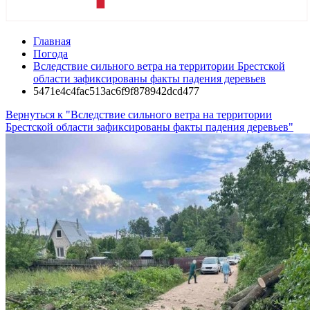
Главная
Погода
Вследствие сильного ветра на территории Брестской
области зафиксированы факты падения деревьев
5471e4c4fac513ac6f9f878942dcd477
Вернуться к "Вследствие сильного ветра на территории
Брестской области зафиксированы факты падения деревьев"