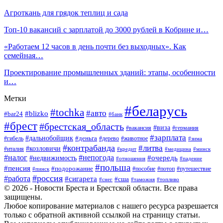
Агроткань для грядок теплиц и сада
Топ-10 вакансий с зарплатой до 3000 рублей в Кобрине и…
«Работаем 12 часов в день почти без выходных». Как
семейная…
Проектирование промышленных зданий: этапы, особенности
и…
Метки
#беларусь
#tochka
#авто
#blizko
#bar24
#банк
#брест
#брестская_область
#виза
#вакансия
#германия
#зарплата
#дальнобойщик
#деньга
#гибель
#дерево
#животное
#зима
#контрабанда
#литва
#козловичи
#италия
#кредит
#минск
#медицина
#налог
#непогода
#очередь
#недвижимость
#отношения
#падение
#польша
#пенсия
#подорожание
#пособие
#потоп
#путешествие
#пинск
#россия
#работа
#сигарета
#сша
#таможня
#топливо
#снег
© 2026 - Новости Бреста и Брестской области. Все права
защищены.
Любое копирование материалов с нашего ресурса разрешается
только с обратной активной ссылкой на страницу статьи.