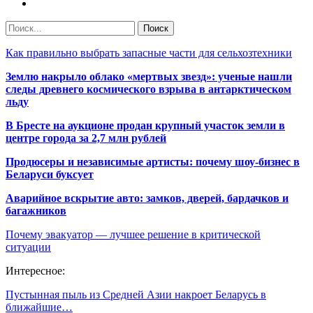
Как правильно выбрать запасные части для сельхозтехники
Землю накрыло облако «мертвых звезд»: ученые нашли
следы древнего космического взрыва в антарктическом
льду
В Бресте на аукционе продан крупный участок земли в
центре города за 2,7 млн рублей
Продюсеры и независимые артисты: почему шоу-бизнес в
Беларуси буксует
Аварийное вскрытие авто: замков, дверей, бардачков и
багажников
Почему эвакуатор — лучшее решение в критической
ситуации
Интересное:
Пустынная пыль из Средней Азии накроет Беларусь в
ближайшие…