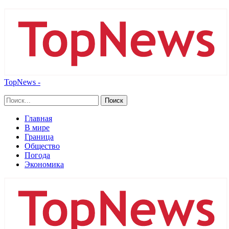
TopNews -
Главная
В мире
Граница
Общество
Погода
Экономика