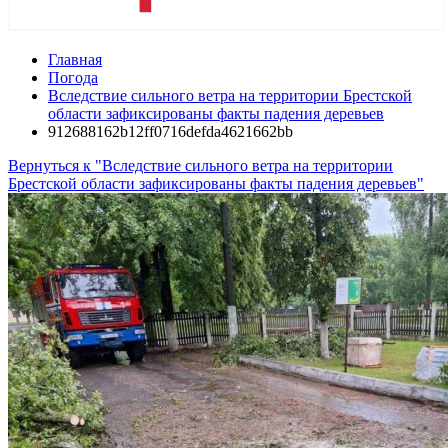
Главная
Погода
Вследствие сильного ветра на территории Брестской
области зафиксированы факты падения деревьев
912688162b12ff0716defda4621662bb
Вернуться к "Вследствие сильного ветра на территории
Брестской области зафиксированы факты падения деревьев"