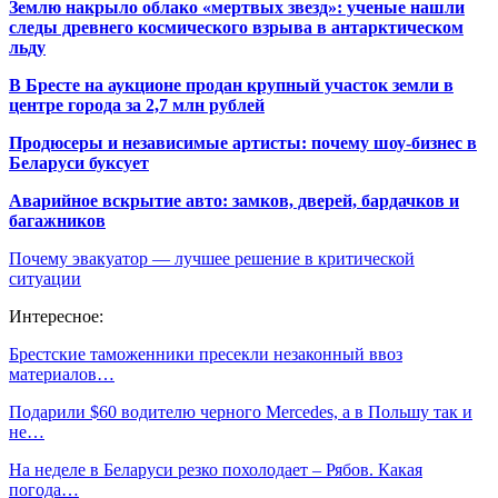
Землю накрыло облако «мертвых звезд»: ученые нашли
следы древнего космического взрыва в антарктическом
льду
В Бресте на аукционе продан крупный участок земли в
центре города за 2,7 млн рублей
Продюсеры и независимые артисты: почему шоу-бизнес в
Беларуси буксует
Аварийное вскрытие авто: замков, дверей, бардачков и
багажников
Почему эвакуатор — лучшее решение в критической
ситуации
Интересное:
Брестские таможенники пресекли незаконный ввоз
материалов…
Подарили $60 водителю черного Mercedes, а в Польшу так и
не…
На неделе в Беларуси резко похолодает – Рябов. Какая
погода…