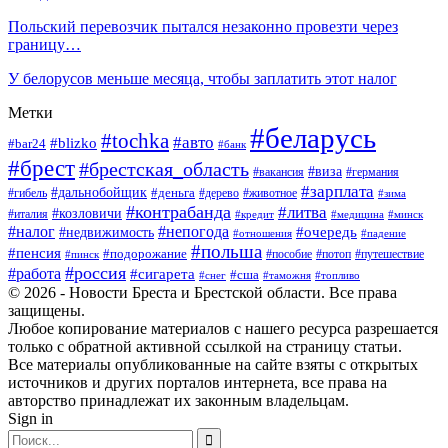
Польский перевозчик пытался незаконно провезти через
границу…
У белорусов меньше месяца, чтобы заплатить этот налог
Метки
#беларусь
#tochka
#авто
#blizko
#bar24
#банк
#брест
#брестская_область
#виза
#вакансия
#германия
#зарплата
#дальнобойщик
#деньга
#гибель
#дерево
#животное
#зима
#контрабанда
#литва
#козловичи
#италия
#кредит
#минск
#медицина
#налог
#непогода
#очередь
#недвижимость
#отношения
#падение
#польша
#пенсия
#подорожание
#пособие
#потоп
#путешествие
#пинск
#россия
#работа
#сигарета
#сша
#таможня
#топливо
#снег
© 2026 - Новости Бреста и Брестской области. Все права
защищены.
Любое копирование материалов с нашего ресурса разрешается
только с обратной активной ссылкой на страницу статьи.
Все материалы опубликованные на сайте взяты с открытых
источников и других порталов интернета, все права на
авторство принадлежат их законным владельцам.
Sign in