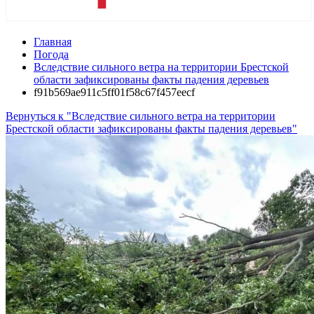
Главная
Погода
Вследствие сильного ветра на территории Брестской
области зафиксированы факты падения деревьев
f91b569ae911c5ff01f58c67f457eecf
Вернуться к "Вследствие сильного ветра на территории
Брестской области зафиксированы факты падения деревьев"