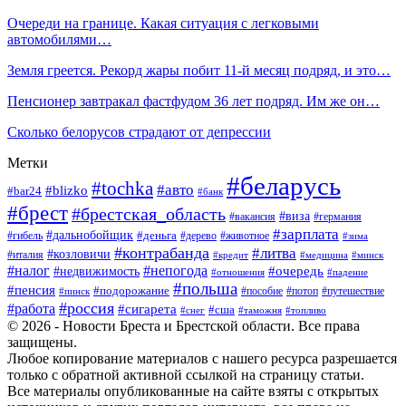
Очереди на границе. Какая ситуация с легковыми
автомобилями…
Земля греется. Рекорд жары побит 11-й месяц подряд, и это…
Пенсионер завтракал фастфудом 36 лет подряд. Им же он…
Сколько белорусов страдают от депрессии
Метки
#беларусь
#tochka
#авто
#blizko
#bar24
#банк
#брест
#брестская_область
#виза
#вакансия
#германия
#зарплата
#дальнобойщик
#деньга
#гибель
#дерево
#животное
#зима
#контрабанда
#литва
#козловичи
#италия
#кредит
#минск
#медицина
#налог
#непогода
#очередь
#недвижимость
#отношения
#падение
#польша
#пенсия
#подорожание
#пособие
#потоп
#путешествие
#пинск
#россия
#работа
#сигарета
#сша
#таможня
#топливо
#снег
© 2026 - Новости Бреста и Брестской области. Все права
защищены.
Любое копирование материалов с нашего ресурса разрешается
только с обратной активной ссылкой на страницу статьи.
Все материалы опубликованные на сайте взяты с открытых