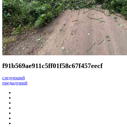
f91b569ae911c5ff01f58c67f457eecf
следующий
предыдущий