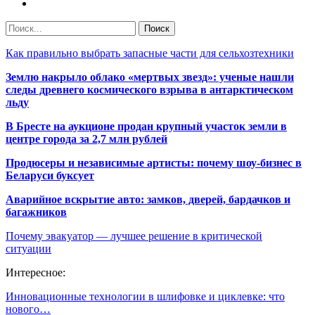
Как правильно выбрать запасные части для сельхозтехники
Землю накрыло облако «мертвых звезд»: ученые нашли
следы древнего космического взрыва в антарктическом
льду
В Бресте на аукционе продан крупный участок земли в
центре города за 2,7 млн рублей
Продюсеры и независимые артисты: почему шоу-бизнес в
Беларуси буксует
Аварийное вскрытие авто: замков, дверей, бардачков и
багажников
Почему эвакуатор — лучшее решение в критической
ситуации
Интересное:
Инновационные технологии в шлифовке и циклевке: что
нового…