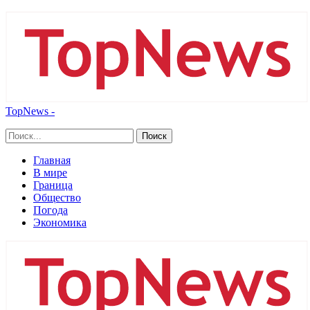
TopNews -
Главная
В мире
Граница
Общество
Погода
Экономика