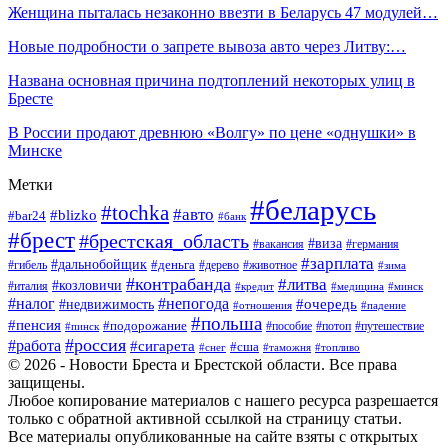
Женщина пыталась незаконно ввезти в Беларусь 47 модулей…
Новые подробности о запрете вывоза авто через Литву:…
Названа основная причина подтоплений некоторых улиц в
Бресте
В России продают древнюю «Волгу» по цене «однушки» в
Минске
Метки
#беларусь
#tochka
#авто
#blizko
#bar24
#банк
#брест
#брестская_область
#виза
#вакансия
#германия
#зарплата
#дальнобойщик
#деньга
#гибель
#дерево
#животное
#зима
#контрабанда
#литва
#козловичи
#италия
#кредит
#минск
#медицина
#налог
#непогода
#очередь
#недвижимость
#отношения
#падение
#польша
#пенсия
#подорожание
#пособие
#потоп
#путешествие
#пинск
#россия
#работа
#сигарета
#сша
#таможня
#топливо
#снег
© 2026 - Новости Бреста и Брестской области. Все права
защищены.
Любое копирование материалов с нашего ресурса разрешается
только с обратной активной ссылкой на страницу статьи.
Все материалы опубликованные на сайте взяты с открытых