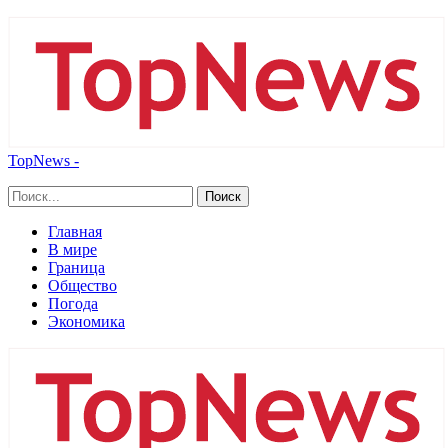
TopNews -
Главная
В мире
Граница
Общество
Погода
Экономика