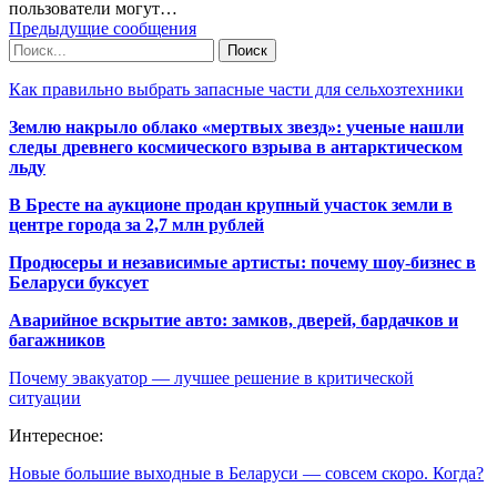
пользователи могут…
Предыдущие сообщения
Как правильно выбрать запасные части для сельхозтехники
Землю накрыло облако «мертвых звезд»: ученые нашли
следы древнего космического взрыва в антарктическом
льду
В Бресте на аукционе продан крупный участок земли в
центре города за 2,7 млн рублей
Продюсеры и независимые артисты: почему шоу-бизнес в
Беларуси буксует
Аварийное вскрытие авто: замков, дверей, бардачков и
багажников
Почему эвакуатор — лучшее решение в критической
ситуации
Интересное:
Новые большие выходные в Беларуси — совсем скоро. Когда?