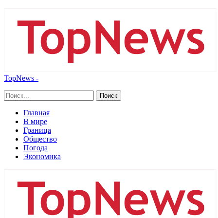
TopNews -
Главная
В мире
Граница
Общество
Погода
Экономика