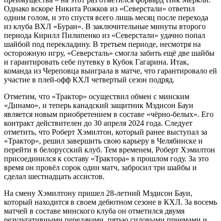
Однако вскоре Никита Рожков из «Северстали» ответил
одним голом, и это спустя всего лишь месяц после перехода
из клуба ВХЛ «Буран». В заключительные минуты второго
периода Кирилл Пилипенко из «Северстали» удачно попал
шайбой под перекладину. В третьем периоде, несмотря на
осторожную игру, «Северсталь» смогла забить ещё две шайбы
и гарантировать себе путевку в Кубок Гагарина. Итак,
команда из Череповца выиграла в матче, что гарантировало ей
участие в плей-офф КХЛ четвертый сезон подряд.
Отметим, что «Трактор» осуществил обмен с минским
«Динамо», и теперь канадский защитник Мэдисон Бауи
является новым приобретением в составе «чёрно-белых». Его
контракт действителен до 30 апреля 2024 года. Следует
отметить, что Роберт Хэмилтон, который ранее выступал за
«Трактор», решил завершить свою карьеру в Челябинске и
перейти в белорусский клуб. Тем временем, Роберт Хэмилтон
присоединился к составу «Трактора» в прошлом году. За это
время он провёл сорок один матч, забросил три шайбы и
сделал шестнадцать ассистов.
На смену Хэмилтону пришел 28-летний Мэдисон Бауи,
который находится в своем дебютном сезоне в КХЛ. За восемь
матчей в составе минского клуба он отметился двумя
результативными передачами, пятью силовыми приемами и