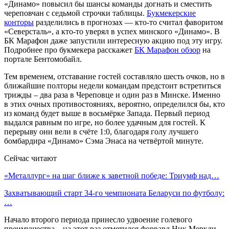
«Динамо» повысил бы шансы команды догнать и сместить
череповчан с седьмой строчки таблицы.
Букмекерские
конторы
разделились в прогнозах — кто-то считал фаворитом
«Северсталь», а кто-то уверял в успех минского «Динамо». В
БК Марафон даже запустили интересную акцию под эту игру.
Подробнее про букмекера расскажет
БК Марафон обзор
на
портале Бентомобайл.
Тем временем, отставание гостей составляло шесть очков, но в
ближайшие полторы недели командам предстоит встретиться
трижды – два раза в Череповце и один раз в Минске. Именно
в этих очных противостояниях, вероятно, определился бы, кто
из команд будет выше в восьмёрке Запада. Первый период
выдался равным по игре, но более удачным для гостей. К
перерыву они вели в счёте 1:0, благодаря голу лучшего
бомбардира «Динамо» Сэма Энаса на четвёртой минуте.
Сейчас читают
«Металлург» на шаг ближе к заветной победе: Триумф над…
Захватывающий старт 34-го чемпионата Беларуси по футболу:
…
Начало второго периода принесло удвоение голевого
преимущества – на этот раз отметился форвард Ник Меркли.