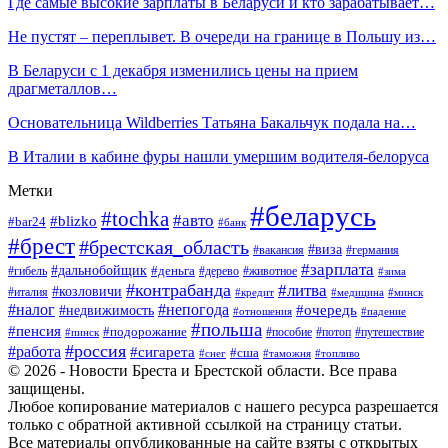
Где самые высокие зарплаты в Беларуси и кто зарабатывает…
Не пустят – переплывет. В очереди на границе в Польшу из…
В Беларуси с 1 декабря изменились цены на прием
драгметаллов…
Основательница Wildberries Татьяна Бакальчук подала на…
В Италии в кабине фуры нашли умершим водителя-белоруса
Метки
#беларусь
#tochka
#авто
#blizko
#bar24
#банк
#брест
#брестская_область
#виза
#вакансия
#германия
#зарплата
#дальнобойщик
#деньга
#гибель
#дерево
#животное
#зима
#контрабанда
#литва
#козловичи
#италия
#кредит
#минск
#медицина
#налог
#непогода
#очередь
#недвижимость
#отношения
#падение
#польша
#пенсия
#подорожание
#пособие
#потоп
#путешествие
#пинск
#россия
#работа
#сигарета
#сша
#таможня
#топливо
#снег
© 2026 - Новости Бреста и Брестской области. Все права
защищены.
Любое копирование материалов с нашего ресурса разрешается
только с обратной активной ссылкой на страницу статьи.
Все материалы опубликованные на сайте взяты с открытых