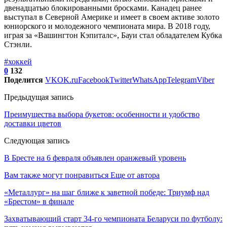
двенадцатью блокированными бросками. Канадец ранее
выступал в Северной Америке и имеет в своем активе золото
юниорского и молодежного чемпионата мира. В 2018 году,
играя за «Вашингтон Кэпиталс», Бауи стал обладателем Кубка
Стэнли.
#хоккей
0
132
Поделится
VK
OK.ru
Facebook
Twitter
WhatsApp
Telegram
Viber
Предыдущая запись
Преимущества выбора букетов: особенности и удобство
доставки цветов
Следующая запись
В Бресте на 6 февраля объявлен оранжевый уровень
Вам также могут понравиться
Еще от автора
«Металлург» на шаг ближе к заветной победе: Триумф над
«Брестом» в финале
Захватывающий старт 34-го чемпионата Беларуси по футболу: