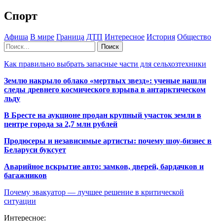
Спорт
Афиша
В мире
Граница
ДТП
Интересное
История
Общество
Как правильно выбрать запасные части для сельхозтехники
Землю накрыло облако «мертвых звезд»: ученые нашли
следы древнего космического взрыва в антарктическом
льду
В Бресте на аукционе продан крупный участок земли в
центре города за 2,7 млн рублей
Продюсеры и независимые артисты: почему шоу-бизнес в
Беларуси буксует
Аварийное вскрытие авто: замков, дверей, бардачков и
багажников
Почему эвакуатор — лучшее решение в критической
ситуации
Интересное: