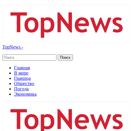
TopNews -
Главная
В мире
Граница
Общество
Погода
Экономика