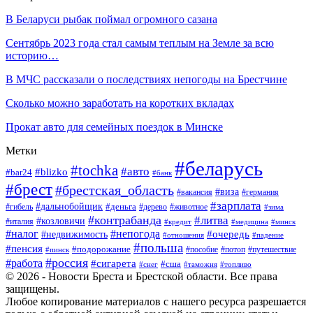
В Беларуси рыбак поймал огромного сазана
Сентябрь 2023 года стал самым теплым на Земле за всю
историю…
В МЧС рассказали о последствиях непогоды на Брестчине
Сколько можно заработать на коротких вкладах
Прокат авто для семейных поездок в Минске
Метки
#беларусь
#tochka
#авто
#blizko
#bar24
#банк
#брест
#брестская_область
#виза
#вакансия
#германия
#зарплата
#дальнобойщик
#деньга
#гибель
#дерево
#животное
#зима
#контрабанда
#литва
#козловичи
#италия
#кредит
#минск
#медицина
#налог
#непогода
#очередь
#недвижимость
#отношения
#падение
#польша
#пенсия
#подорожание
#пособие
#потоп
#путешествие
#пинск
#россия
#работа
#сигарета
#сша
#таможня
#топливо
#снег
© 2026 - Новости Бреста и Брестской области. Все права
защищены.
Любое копирование материалов с нашего ресурса разрешается