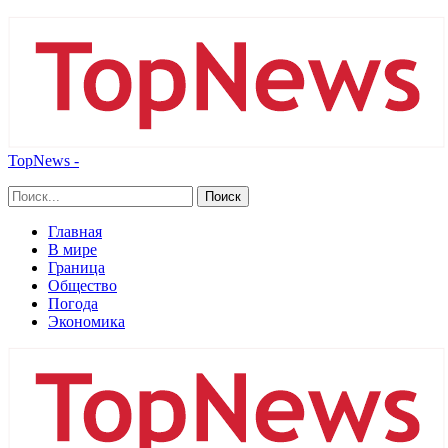
TopNews -
Главная
В мире
Граница
Общество
Погода
Экономика