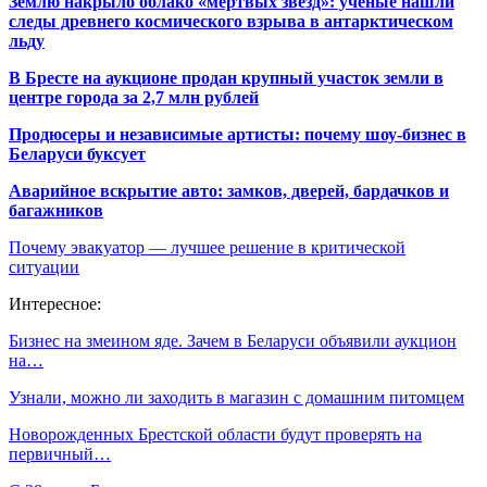
Землю накрыло облако «мертвых звезд»: ученые нашли
следы древнего космического взрыва в антарктическом
льду
В Бресте на аукционе продан крупный участок земли в
центре города за 2,7 млн рублей
Продюсеры и независимые артисты: почему шоу-бизнес в
Беларуси буксует
Аварийное вскрытие авто: замков, дверей, бардачков и
багажников
Почему эвакуатор — лучшее решение в критической
ситуации
Интересное:
Бизнес на змеином яде. Зачем в Беларуси объявили аукцион
на…
Узнали, можно ли заходить в магазин с домашним питомцем
Новорожденных Брестской области будут проверять на
первичный…