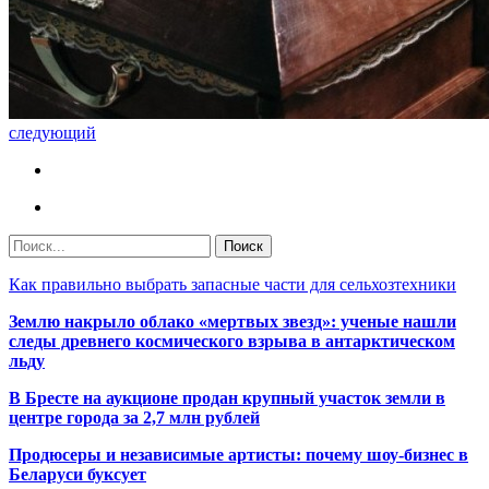
следующий
Как правильно выбрать запасные части для сельхозтехники
Землю накрыло облако «мертвых звезд»: ученые нашли
следы древнего космического взрыва в антарктическом
льду
В Бресте на аукционе продан крупный участок земли в
центре города за 2,7 млн рублей
Продюсеры и независимые артисты: почему шоу-бизнес в
Беларуси буксует