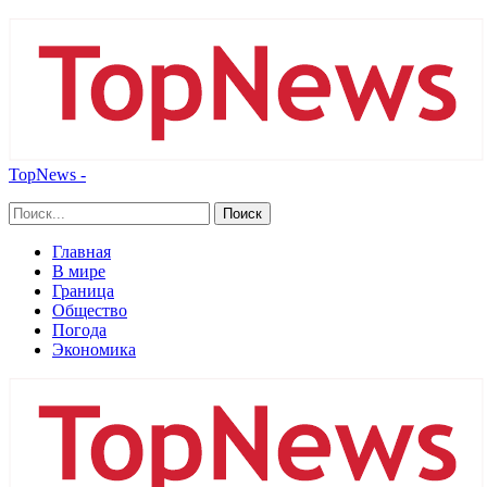
TopNews -
Главная
В мире
Граница
Общество
Погода
Экономика