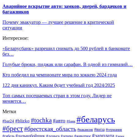
Аварийное вскрытие авто: замков, дверей, бардачков и
багажников
Почему эвакуатор — лучшее решение в критической
ситуации
Интересное:
«Беларусбанк» разрешил снимать до 500 рублей в банкомате
без…
Голубые брюки, пиджак или сарафан. В одной из гимназий…
Кто победил на чемпионате мира по хоккею 2024 года
122 дня каникул. Каким будет учебный год 2024/2025
Топ самых посещаемых стран в этом году. Лидер не
меняется…
Метки
#беларусь
#tochka
#авто
#blizko
#bar24
#банк
#брест
#брестская_область
#виза
#вакансия
#германия
#зарплата
#дальнобойщик
#деньга
#гибель
#дерево
#животное
#зима