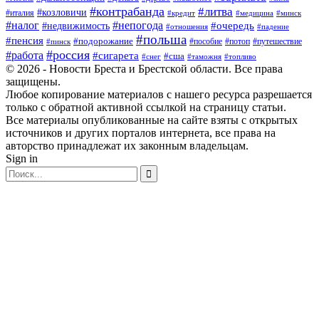
#контрабанда
#литва
#козловичи
#италия
#кредит
#минск
#медицина
#налог
#непогода
#очередь
#недвижимость
#отношения
#падение
#польша
#пенсия
#подорожание
#пособие
#потоп
#путешествие
#пинск
#россия
#работа
#сигарета
#сша
#таможня
#топливо
#снег
© 2026 - Новости Бреста и Брестской области. Все права
защищены.
Любое копирование материалов с нашего ресурса разрешается
только с обратной активной ссылкой на страницу статьи.
Все материалы опубликованные на сайте взяты с открытых
источников и других порталов интернета, все права на
авторство принадлежат их законным владельцам.
Sign in