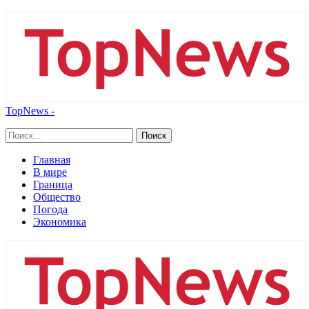
TopNews -
Главная
В мире
Граница
Общество
Погода
Экономика