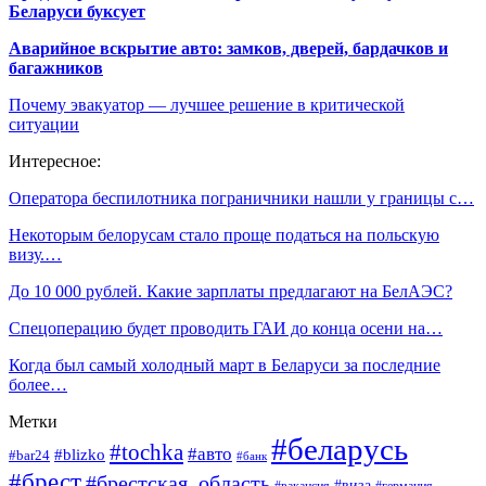
Беларуси буксует
Аварийное вскрытие авто: замков, дверей, бардачков и
багажников
Почему эвакуатор — лучшее решение в критической
ситуации
Интересное:
Оператора беспилотника пограничники нашли у границы с…
Некоторым белорусам стало проще податься на польскую
визу.…
До 10 000 рублей. Какие зарплаты предлагают на БелАЭС?
Спецоперацию будет проводить ГАИ до конца осени на…
Когда был самый холодный март в Беларуси за последние
более…
Метки
#беларусь
#tochka
#авто
#blizko
#bar24
#банк
#брест
#брестская_область
#виза
#вакансия
#германия