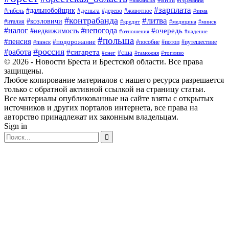
#зарплата
#дальнобойщик
#деньга
#гибель
#дерево
#животное
#зима
#контрабанда
#литва
#козловичи
#италия
#кредит
#минск
#медицина
#налог
#непогода
#очередь
#недвижимость
#отношения
#падение
#польша
#пенсия
#подорожание
#пособие
#потоп
#путешествие
#пинск
#россия
#работа
#сигарета
#сша
#таможня
#топливо
#снег
© 2026 - Новости Бреста и Брестской области. Все права
защищены.
Любое копирование материалов с нашего ресурса разрешается
только с обратной активной ссылкой на страницу статьи.
Все материалы опубликованные на сайте взяты с открытых
источников и других порталов интернета, все права на
авторство принадлежат их законным владельцам.
Sign in