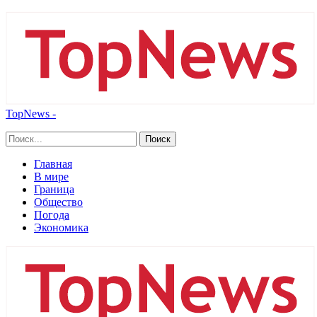
TopNews -
Главная
В мире
Граница
Общество
Погода
Экономика