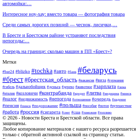
автомойки:…
Интересное ноу-хау: вместо товара — фотография товара
Среди самых дорогих позиций — чеснок, лисички,…
В Бресте и Брестском районе устраняют последствия
непогоды:…
Очередь на границе: сколько машин в ПП «Брест»?
Метки
#беларусь
#tochka
#авто
#blizko
#bar24
#банк
#брест
#брестская_область
#виза
#вакансия
#германия
#зарплата
#дальнобойщик
#деньга
#гибель
#дерево
#животное
#зима
#контрабанда
#литва
#козловичи
#италия
#кредит
#минск
#медицина
#налог
#непогода
#очередь
#недвижимость
#отношения
#падение
#польша
#пенсия
#подорожание
#пособие
#потоп
#путешествие
#пинск
#россия
#работа
#сигарета
#сша
#таможня
#топливо
#снег
© 2026 - Новости Бреста и Брестской области. Все права
защищены.
Любое копирование материалов с нашего ресурса разрешается
только с обратной активной ссылкой на страницу статьи.