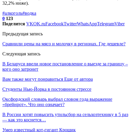
32,2% ниже).
#алкоголь
#водка
0
123
Поделится
VK
OK.ru
Facebook
Twitter
WhatsApp
Telegram
Viber
Предыдущая запись
Сравнили цены на мясо и молочку в регионах. Где дешевле?
Следующая запись
В Беларуси ввели новое постановление о выезде за границу –
кого оно затронет
Вам также могут понравиться
Еще от автора
Студенты Нью-Йорка в постоянном стрессе
Оксфордский словарь выбрал словом года выражение
«брейнрот». Что оно означает?
В России хотят повысить утильсбор на сельхозтехнику в 5 раз
— как это коснется…
Умер известный кот-гигант Крошик