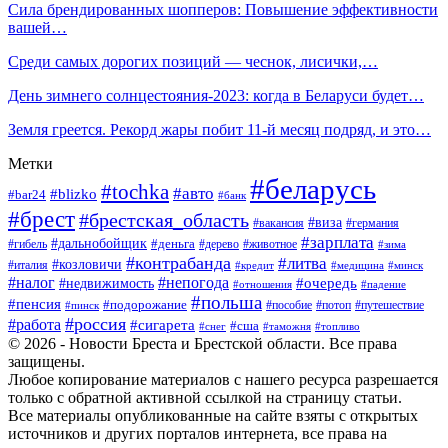
Сила брендированных шопперов: Повышение эффективности
вашей…
Среди самых дорогих позиций — чеснок, лисички,…
День зимнего солнцестояния-2023: когда в Беларуси будет…
Земля греется. Рекорд жары побит 11-й месяц подряд, и это…
Метки
#беларусь
#tochka
#авто
#blizko
#bar24
#банк
#брест
#брестская_область
#виза
#вакансия
#германия
#зарплата
#дальнобойщик
#деньга
#гибель
#дерево
#животное
#зима
#контрабанда
#литва
#козловичи
#италия
#кредит
#минск
#медицина
#налог
#непогода
#очередь
#недвижимость
#отношения
#падение
#польша
#пенсия
#подорожание
#пособие
#потоп
#путешествие
#пинск
#россия
#работа
#сигарета
#сша
#таможня
#топливо
#снег
© 2026 - Новости Бреста и Брестской области. Все права
защищены.
Любое копирование материалов с нашего ресурса разрешается
только с обратной активной ссылкой на страницу статьи.
Все материалы опубликованные на сайте взяты с открытых
источников и других порталов интернета, все права на