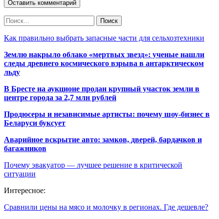
Как правильно выбрать запасные части для сельхозтехники
Землю накрыло облако «мертвых звезд»: ученые нашли
следы древнего космического взрыва в антарктическом
льду
В Бресте на аукционе продан крупный участок земли в
центре города за 2,7 млн рублей
Продюсеры и независимые артисты: почему шоу-бизнес в
Беларуси буксует
Аварийное вскрытие авто: замков, дверей, бардачков и
багажников
Почему эвакуатор — лучшее решение в критической
ситуации
Интересное:
Сравнили цены на мясо и молочку в регионах. Где дешевле?