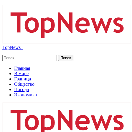
TopNews -
Главная
В мире
Граница
Общество
Погода
Экономика