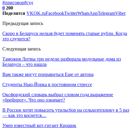
#приговор
#суд
0
200
Поделится
VK
OK.ru
Facebook
Twitter
WhatsApp
Telegram
Viber
Предыдущая запись
Скоро в Беларуси нельзя будет поменять старые рубли. Когда
это случится?
Следующая запись
Таможня Литвы три недели разбирала модульные дома из
Беларуси – что нашла
Вам также могут понравиться
Еще от автора
Студенты Нью-Йорка в постоянном стрессе
Оксфордский словарь выбрал словом года выражение
«брейнрот». Что оно означает?
В России хотят повысить утильсбор на сельхозтехнику в 5 раз
— как это коснется…
Умер известный кот-гигант Крошик