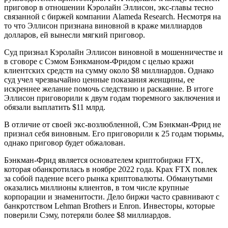
приговор в отношении Кэролайн Эллисон, экс-главы тесно
связанной с биржей компании Alameda Research. Несмотря на
то что Эллисон признана виновной в краже миллиардов
долларов, ей вынесли мягкий приговор.
Суд признал Кэролайн Эллисон виновной в мошенничестве и
в сговоре с Сэмом Бэнкманом-Фридом с целью кражи
клиентских средств на сумму около $8 миллиардов. Однако
суд учел чрезвычайно ценные показания женщины, ее
искреннее желание помочь следствию и раскаяние. В итоге
Эллисон приговорили к двум годам тюремного заключения и
обязали выплатить $11 млрд.
В отличие от своей экс-возлюбленной, Сэм Бэнкман-Фрид не
признал себя виновным. Его приговорили к 25 годам тюрьмы,
однако приговор будет обжалован.
Бэнкман-Фрид является основателем криптобиржи FTX,
которая обанкротилась в ноябре 2022 года. Крах FTX повлек
за собой падение всего рынка криптовалюты. Обманутыми
оказались миллионы клиентов, в том числе крупные
корпорации и знаменитости. Дело биржи часто сравнивают с
банкротством Lehman Brothers и Enron. Инвесторы, которые
поверили Сэму, потеряли более $8 миллиардов.