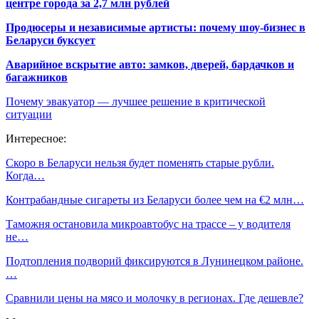
центре города за 2,7 млн рублей
Продюсеры и независимые артисты: почему шоу-бизнес в
Беларуси буксует
Аварийное вскрытие авто: замков, дверей, бардачков и
багажников
Почему эвакуатор — лучшее решение в критической
ситуации
Интересное:
Скоро в Беларуси нельзя будет поменять старые рубли.
Когда…
Контрабандные сигареты из Беларуси более чем на €2 млн…
Таможня остановила микроавтобус на трассе – у водителя
не…
Подтопления подворий фиксируются в Лунинецком районе.
…
Сравнили цены на мясо и молочку в регионах. Где дешевле?