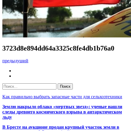
3723d8e894dd64a3325c8fe4db1b76a0
предыдущий
Как правильно выбрать запасные части для сельхозтехники
Землю накрыло облако «мертвых звезд»: ученые нашли
следы древнего космического взрыва в антарктическом
льду
В Бресте на аукционе продан крупный участок земли в