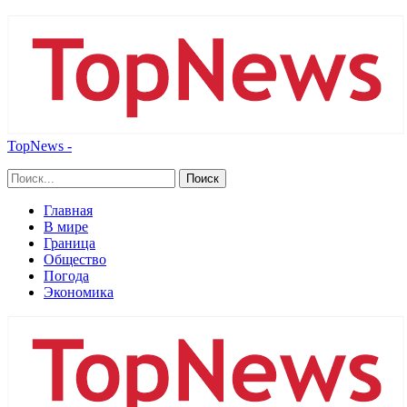
TopNews -
Главная
В мире
Граница
Общество
Погода
Экономика