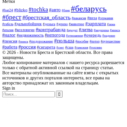
Метки
#беларусь
#tochka
#авто
#blizko
#bar24
#банк
#брест
#брестская_область
#виза
#вакансия
#германия
#зарплата
#дальнобойщик
#деньга
#гибель
#дерево
#животное
#зима
#контрабанда
#литва
#козловичи
#италия
#кредит
#минск
#медицина
#налог
#непогода
#очередь
#недвижимость
#отношения
#падение
#польша
#пенсия
#подорожание
#пособие
#потоп
#путешествие
#пинск
#россия
#работа
#сигарета
#сша
#таможня
#топливо
#снег
© 2026 - Новости Бреста и Брестской области. Все права
защищены.
Любое копирование материалов с нашего ресурса разрешается
только с обратной активной ссылкой на страницу статьи.
Все материалы опубликованные на сайте взяты с открытых
источников и других порталов интернета, все права на
авторство принадлежат их законным владельцам.
Sign in